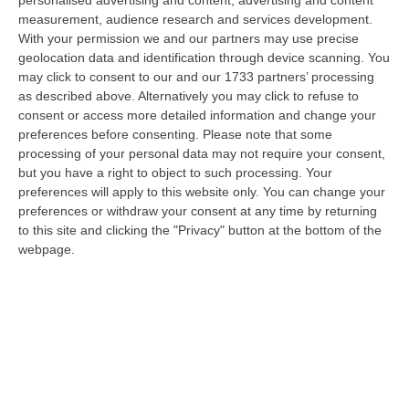
eccellenze calabresi. Tutto in «un territorio che è meraviglioso, sul
measurement, audience research and services development.
lungo…
With your permission we and our partners may use precise
09 Agosto, 10:12
geolocation data and identification through device scanning. You
may click to consent to our and our 1733 partners’ processing
Rissa Tra Tifosi Durante Real Polistena-Sinopolese, Emessi Due
as described above. Alternatively you may click to refuse to
Daspo
consent or access more detailed information and change your
preferences before consenting.
Please note that some
“La polizia ha notificato due provvedimenti di daspo, emessi dalla
processing of your personal data may not require your consent,
Questura di Reggio Calabria a fine luglio, nei confronti di tifosi ritenu…
but you have a right to object to such processing. Your
09 Agosto, 9:36
preferences will apply to this website only. You can change your
preferences or withdraw your consent at any time by returning
Truffa Tramite False Piattaforme Di Criptovalute, Due Indagati
to this site and clicking the "Privacy" button at the bottom of the
“Le criptovalute continuano a rappresentare uno degli strumenti più
webpage.
frequentemente utilizzati dai truffatori per attirare potenziali vittime…
09 Agosto, 9:32
Reggio Calabria, Zoppas: «Il Vinitaly È Uno Strumento Incredibile
Per Gli Imprenditori»
” REGGIO CALABRIA «La Calabria sta lavorando benissimo sulla filiera
del vino e deve continuare ad investire. Il vino italiano sta passando…