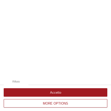
09 Agosto, 9:32
Edizioni provinciali
Catanzaro
Cosenza
Vibo Valentia
Reggio Calabria
Crotone
Rifiuto
Accetto
MORE OPTIONS
Corriere delle Calabria è una testata giornalistica di News&Com S.r.l