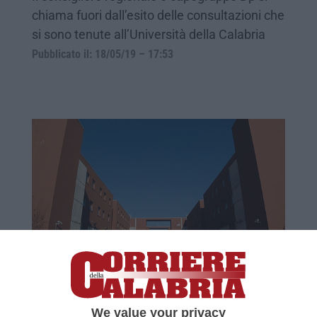
chiama fuori dall’esito delle consultazioni che
si sono tenute all’Università della Calabria
Pubblicato il: 18/05/19 – 17:53
La politica che premia (e punisce) le
associazioni universitarie
La comunità dell’UniCal dà fiducia ai
We value your privacy