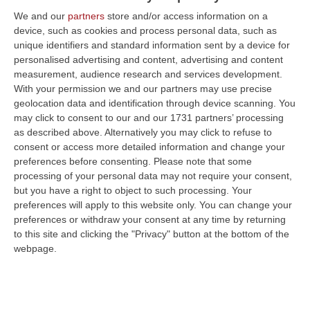
candidati di Rèf al cui interno convivono le
We and our
partners
store and/or access information on a
anime dei Giovani democratici e di Fratelli
device, such as cookies and process personal data, such as
d’Italia. #Noi strapp…
unique identifiers and standard information sent by a device for
personalised advertising and content, advertising and content
Pubblicato il: 16/05/19 – 19:36
measurement, audience research and services development.
With your permission we and our partners may use precise
geolocation data and identification through device scanning. You
may click to consent to our and our 1731 partners’ processing
as described above. Alternatively you may click to refuse to
consent or access more detailed information and change your
preferences before consenting.
Please note that some
processing of your personal data may not require your consent,
but you have a right to object to such processing. Your
preferences will apply to this website only. You can change your
preferences or withdraw your consent at any time by returning
to this site and clicking the "Privacy" button at the bottom of the
webpage.
Unical, la campagna elettorale entra nel
vivo
RENDE La campagna elettorale per il rinnovo