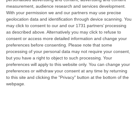
s…
measurement, audience research and services development.
06 Agosto, 17:12
With your permission we and our partners may use precise
geolocation data and identification through device scanning. You
Cedir Di Reggio, L’appalto Da 4 Milioni E Il Controllo Occulto Di
may click to consent to our and our 1731 partners’ processing
Scirocco Dietro L’impresa. «L’ha Fatto Franco, Non L’ho Fatto Io»
as described above. Alternatively you may click to refuse to
consent or access more detailed information and change your
“REGGIO CALABRIA Un appalto pubblico da oltre quattro milioni di euro
preferences before consenting.
Please note that some
per ridurre i consumi energetici del Centro direzionale di Reggio Cala…
processing of your personal data may not require your consent,
06 Agosto, 17:06
but you have a right to object to such processing. Your
preferences will apply to this website only. You can change your
Sanità, Pd E Fp Cgil All’attacco: «Trionfalismi Fuori Luogo»
preferences or withdraw your consent at any time by returning
“LAMEZIA TERME “Ma di quale uscita dal commissariamento della sanità
to this site and clicking the "Privacy" button at the bottom of the
calabrese stiamo parlando? La realtà dei fatti smentisce definitivament…
webpage.
06 Agosto, 16:55
Cosenza, Morte Mohamed Bessioud. Orrico: «Una Ferita Profonda
Che Necessita Giustizia»
“COSENZA «La tragica morte di Mohamed Amin Bessioud, il
venticinquenne di nazionalità italiana e di origini tunisine lanciatosi nel
vuoto ne…