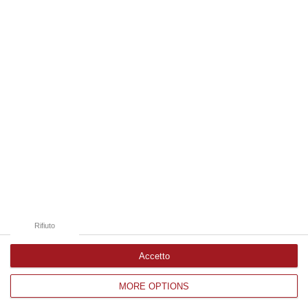
06 Agosto, 16:51
Edizioni provinciali
Catanzaro
Cosenza
Vibo Valentia
Reggio Calabria
Crotone
Rifiuto
Accetto
MORE OPTIONS
Corriere delle Calabria è una testata giornalistica di News&Com S.r.l