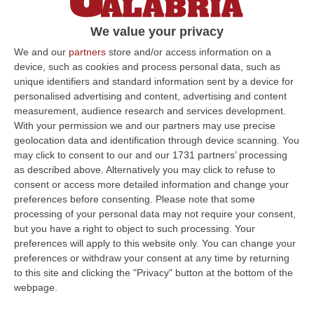
grande» – VIDEO
We value your privacy
A Cirò 171 cantine: 115 calabresi, le altre da
altre regioni e 2 provenienti da Georgia e
We and our
partners
store and/or access information on a
device, such as cookies and process personal data, such as
Moldavia. In totale 187 aziende in vetrina
unique identifiers and standard information sent by a device for
Pubblicato il: 07/06/25 – 20:16
personalised advertising and content, advertising and content
measurement, audience research and services development.
With your permission we and our partners may use precise
geolocation data and identification through device scanning. You
ULTIME DAL CORRIERE DELLA CALABRIA
may click to consent to our and our 1731 partners’ processing
as described above. Alternatively you may click to refuse to
Tragedia A Vibo Valentia, Morta La 23enne Investita Sulle Strisce
consent or access more detailed information and change your
preferences before consenting.
Please note that some
“VIBO VALENTIA Non ce l’ha fatta Andrea Minasi, la giovane pianista di
processing of your personal data may not require your consent,
appena 23 anni travolta da un Suv lo scorso 28 luglio mentre attraver…
but you have a right to object to such processing. Your
06 Agosto, 14:07
preferences will apply to this website only. You can change your
preferences or withdraw your consent at any time by returning
Bloccati Nel Cuore Dell’Aspromonte, Salvato Un Gruppo Di 18
to this site and clicking the "Privacy" button at the bottom of the
Persone Con 7 Minori
webpage.
“Si è conclusa positivamente una complessa operazione di soccorso nel
territorio di San Luca, dove un gruppo di 18 persone, tra cui sette mi…