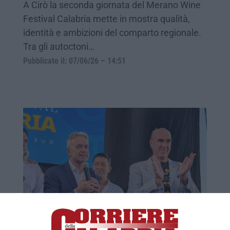
A Cirò la seconda giornata del Merano Wine
Festival Calabria mette in mostra qualità,
identità e ambizioni del comparto regionale.
Tra gli autoctoni…
Pubblicato il: 07/06/26 – 14:51
Merano Wine Festival, si parte. «Prima
volta in Calabria per fare qualcosa di