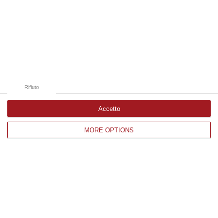
06 Agosto, 13:09
Edizioni provinciali
Catanzaro
Cosenza
Rifiuto
Vibo Valentia
Accetto
Reggio Calabria
MORE OPTIONS
Crotone
Corriere delle Calabria è una testata giornalistica di News&Com S.r.l