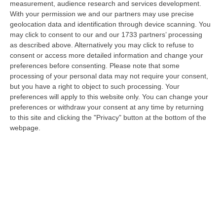
measurement, audience research and services development.
09 Agosto, 15:13
With your permission we and our partners may use precise
geolocation data and identification through device scanning. You
Meteo, Ondata Di Caldo Estremo Fino A Ferragosto
may click to consent to our and our 1733 partners’ processing
“Nella giornata di oggi ancora temporali, in alcuni casi molto intensi, sui
as described above. Alternatively you may click to refuse to
rilievi di Alpi e Appennini, e in locale estensione fin verso le…
consent or access more detailed information and change your
09 Agosto, 15:10
preferences before consenting.
Please note that some
processing of your personal data may not require your consent,
Razionalizzazione Della Spesa Sanitaria E Acquisti Sotto Controllo.
but you have a right to object to such processing. Your
La Strategia “anti-Sprechi” Della Regione
preferences will apply to this website only. You can change your
preferences or withdraw your consent at any time by returning
“CATANZARO La razionalizzazione della spesa sanitaria passa dalla
to this site and clicking the "Privacy" button at the bottom of the
centralizzazione degli acquisti. È una delle direttrici individuate dalla…
webpage.
09 Agosto, 14:37
Un’altra Tragedia Sulle Strade Vibonesi, Incidente Tra Zambrone E
Briatico: Muore Una Donna, Diversi Feriti
“VIBO VALENTIA Ancora sangue sulle strade vibonesi. Questa mattina un
altro tragico incidente è avvenuto sulla ex statale 522 tra Zambrone e…
09 Agosto, 13:34