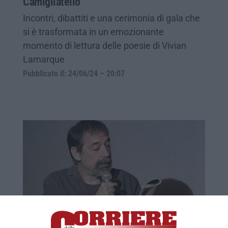
Camigliatello
Incontri, dibattiti e una cerimonia di gala che
si è trasformata in un emozionante
momento di lettura delle poesie di Vivian
Lamarque
Pubblicato il: 24/06/24 – 20:07
«Emanuele Trevi ha offeso la città». Il