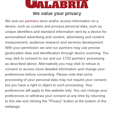
Comune di Crotone lo querela
Lo scrittore nella trasmissione “In Onda” di
We value your privacy
La7 sul referendum in Crimea: «È come se la
We and our
partners
store and/or access information on a
‘ndrangheta gestisse un referendum a
device, such as cookies and process personal data, such as
unique identifiers and standard information sent by a device for
Crotone»
personalised advertising and content, advertising and content
Pubblicato il: 20/12/22 – 17:35
measurement, audience research and services development.
With your permission we and our partners may use precise
geolocation data and identification through device scanning. You
may click to consent to our and our 1733 partners’ processing
ULTIME DAL CORRIERE DELLA CALABRIA
as described above. Alternatively you may click to refuse to
consent or access more detailed information and change your
Investimenti Sostenibili 4.0, 448 Milioni Per Le Imprese Del Sud
preferences before consenting.
Please note that some
“Quattrocentoquarantotto milioni di euro per sostenere gli investimenti
processing of your personal data may not require your consent,
innovativi e sostenibili delle imprese del Mezzogiorno, Calabria com…
but you have a right to object to such processing. Your
preferences will apply to this website only. You can change your
08 Agosto, 12:29
preferences or withdraw your consent at any time by returning
to this site and clicking the "Privacy" button at the bottom of the
Elettricista Morto Folgorato A Calanna, Disposta L’autopsia:
webpage.
Sequestrato Il Furgone Della Ditta