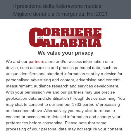
Il presidente della federazione medica
Migliore denuncia l’emergenza. Nel 2021
hanno lasciato gli ospedali il 3,8% dei sanitari
Pubblicato il: 10/11/22 – 16:23
We value your privacy
We and our
partners
store and/or access information on a
device, such as cookies and process personal data, such as
unique identifiers and standard information sent by a device for
personalised advertising and content, advertising and content
measurement, audience research and services development.
With your permission we and our partners may use precise
geolocation data and identification through device scanning. You
may click to consent to our and our 1733 partners’ processing
as described above. Alternatively you may click to refuse to
Presidente nazionale del 118: «C’è il
consent or access more detailed information and change your
rischio che i medici abbandonino»
preferences before consenting.
Please note that some
processing of your personal data may not require your consent,