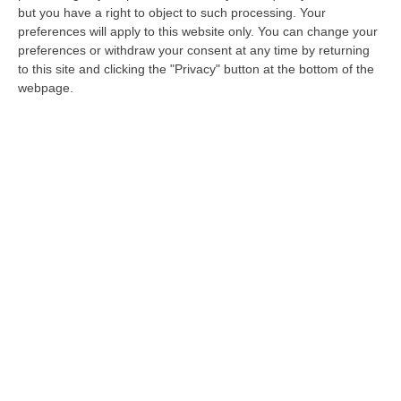
Missiva di Mario Balzanelli a Cotticelli per
but you have a right to object to such processing. Your
denunciare la situazione dei sanitari delle
preferences will apply to this website only. You can change your
preferences or withdraw your consent at any time by returning
strutture d’emergenza: «Grave situazione di
to this site and clicking the "Privacy" button at the bottom of the
disagio»
webpage.
Pubblicato il: 28/01/20 – 18:41
ULTIME DAL CORRIERE DELLA CALABRIA
Sistema Bibliotecario Vibonese, La Dura Replica Di Soriano E
Romeo: «Il Fallimento È Di Chi Ha Staccato La Spina»
“VIBO VALENTIA «In queste ore si stanno susseguendo dichiarazioni e
prese di posizione sul futuro del Sistema Bibliotecario Vibonese.
Compre…
06 Agosto, 22:18
Laurea In Medicina, Arriva Il Decreto: Aumentano I Posti
“ROMA Aumentano i posti disponibili per l’immatricolazione ai corsi di