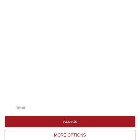
gruppo d…
07 Agosto, 19:34
Edizioni provinciali
Catanzaro
Cosenza
Vibo Valentia
Reggio Calabria
Crotone
Rifiuto
Accetto
MORE OPTIONS