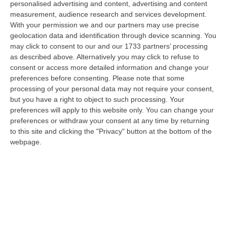
personalised advertising and content, advertising and content
possibile fare un’inversione di marcia grazie ad OSM Centro Cala…
measurement, audience research and services development.
07 Agosto, 20:24
With your permission we and our partners may use precise
geolocation data and identification through device scanning. You
Tragedia A Calanna, 40enne Elettricista Muore Folgorato
may click to consent to our and our 1733 partners’ processing
“CALANNA Fabio Calabrò, 40enne elettricista è rimasto folgorato sul
as described above. Alternatively you may click to refuse to
lavoro mentre montava delle luminarie nel comune di Calanna.
consent or access more detailed information and change your
Originario…
preferences before consenting.
Please note that some
processing of your personal data may not require your consent,
07 Agosto, 20:17
but you have a right to object to such processing. Your
preferences will apply to this website only. You can change your
San Ferdinando, Giallo Sul Ritrovamento Del Corpo Senza Vita Di
preferences or withdraw your consent at any time by returning
Un Neonato
to this site and clicking the "Privacy" button at the bottom of the
“SAN FERDINANDO La notizia ha gettato nello sconforto la comunità di
webpage.
San Ferdinando, in provincia di Reggio Calabria. Il ritrovamento del co…
07 Agosto, 19:59
Distrofia, La Calabria Pagherà Le Prestazioni Oltre Limiti Di Spesa
Per I Pazienti Curati In Emilia Romagna
“CATANZARO La Regione Calabria riconoscerà il pagamento delle
prestazioni di ricovero anche in caso di superamento del tetto per un