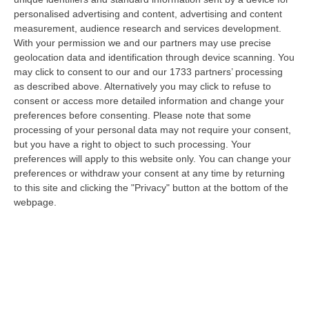
“CROTONE Nell’ambito di una serie di attività disposte dal Reparto
personalised advertising and content, advertising and content
Operativo Aeronavale di Vibo Valentia finalizzate alla tutela del
measurement, audience research and services development.
demanio…
With your permission we and our partners may use precise
07 Agosto, 6:18
geolocation data and identification through device scanning. You
may click to consent to our and our 1733 partners’ processing
Calabria, Nasce Il “Circuito Dell’ospitalità E Dell’offerta Ricettiva”:
as described above. Alternatively you may click to refuse to
consent or access more detailed information and change your
Una Rete Del Turismo Di Qualità
preferences before consenting.
Please note that some
“CATANZARO La Regione Calabria punta a consolidare il suo nuovo
processing of your personal data may not require your consent,
posizionamento turistico con uno strumento che premia la qualità
but you have a right to object to such processing. Your
dell’accogl…
preferences will apply to this website only. You can change your
07 Agosto, 6:10
preferences or withdraw your consent at any time by returning
to this site and clicking the "Privacy" button at the bottom of the
Sistema Bibliotecario Vibonese, La Dura Replica Di Soriano E
webpage.
Romeo: «Il Fallimento È Di Chi Ha Staccato La Spina»
“VIBO VALENTIA «In queste ore si stanno susseguendo dichiarazioni e
prese di posizione sul futuro del Sistema Bibliotecario Vibonese.
Compre…
06 Agosto, 22:18
Laurea In Medicina, Arriva Il Decreto: Aumentano I Posti