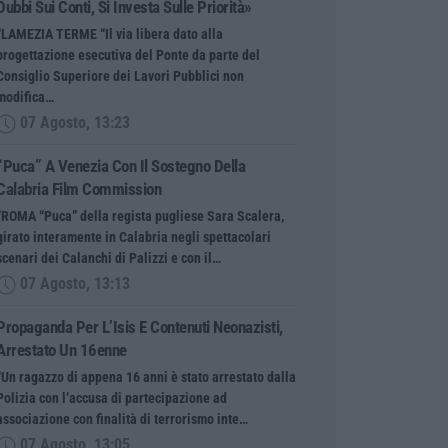
Dubbi Sui Conti, Si Investa Sulle Priorità»
“LAMEZIA TERME “Il via libera dato alla
progettazione esecutiva del Ponte da parte del
Consiglio Superiore dei Lavori Pubblici non
modifica…
07 Agosto, 13:23
“Puca” A Venezia Con Il Sostegno Della
Calabria Film Commission
“ROMA “Puca” della regista pugliese Sara Scalera,
girato interamente in Calabria negli spettacolari
scenari dei Calanchi di Palizzi e con il…
07 Agosto, 13:13
Propaganda Per L’Isis E Contenuti Neonazisti,
Arrestato Un 16enne
“Un ragazzo di appena 16 anni è stato arrestato dalla
Polizia con l’accusa di partecipazione ad
associazione con finalità di terrorismo inte…
07 Agosto, 13:05