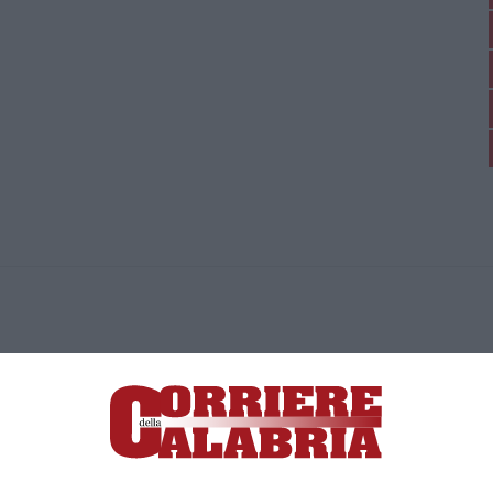
ica di News&Com S.r.l ©2012-
-2026. Tutti i diritti riservati.
ia, Lamezia Terme (CZ)
irettore responsabile Paola Militano |
Privacy