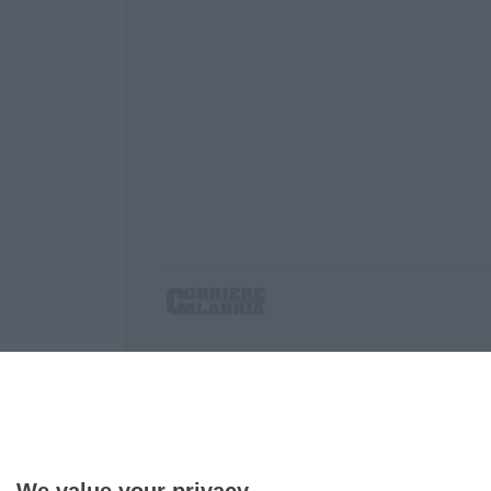
Corriere delle Calabria è una testata giornalist
P.IVA. 03199620794, Via del mare 6/G, S.Eufem
Iscrizione tribunale di Lamezia Terme 5/2011 - D
Effettua una ricerca sul Corriere delle Calabria