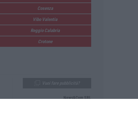
Cosenza
Vibo Valentia
Reggio Calabria
Crotone
Vuoi fare pubblicità?
News&Com SRL
Telefono:
0968-53665
Email:
newsandcom@gmail.com