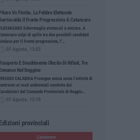
Pitaro Vs Fiorita. La Febbre Elettorale
Surriscalda Il Fronte Progressista A Catanzaro
“CATANZARO Schermaglie elettorali a sinistra. A
Catanzaro colpi di spillo tra due possibili candidati
sindaco per il fronte progressista, l’…
07 Agosto, 13:03
Trasporto E Smaltimento Illecito Di Rifiuti, Tre
Denunce Nel Reggino
“REGGIO CALABRIA Prosegue senza sosta l’attività di
contrasto ai reati ambientali condotta dai
Carabinieri del Comando Provinciale di Reggio…
07 Agosto, 12:10
Edizioni provinciali
Catanzaro