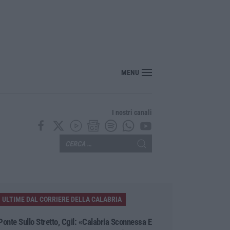
per l’Isis e contenuti neonazisti, arrestato un 16enne
MENU
I nostri canali
ULTIME DAL CORRIERE DELLA CALABRIA
Ponte Sullo Stretto, Cgil: «Calabria Sconnessa E