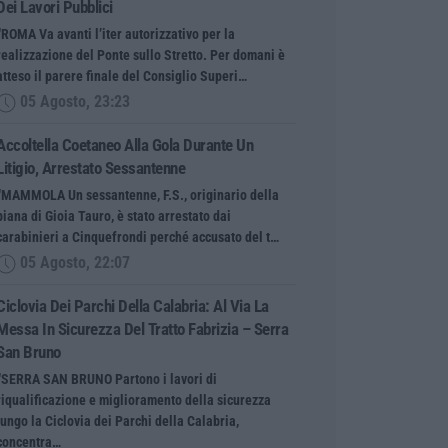
Dei Lavori Pubblici
“ROMA Va avanti l’iter autorizzativo per la
realizzazione del Ponte sullo Stretto. Per domani è
atteso il parere finale del Consiglio Superi…
05 Agosto, 23:23
Accoltella Coetaneo Alla Gola Durante Un
Litigio, Arrestato Sessantenne
“MAMMOLA Un sessantenne, F.S., originario della
piana di Gioia Tauro, è stato arrestato dai
carabinieri a Cinquefrondi perché accusato del t…
05 Agosto, 22:07
Ciclovia Dei Parchi Della Calabria: Al Via La
Messa In Sicurezza Del Tratto Fabrizia – Serra
San Bruno
“SERRA SAN BRUNO Partono i lavori di
riqualificazione e miglioramento della sicurezza
lungo la Ciclovia dei Parchi della Calabria,
concentra…