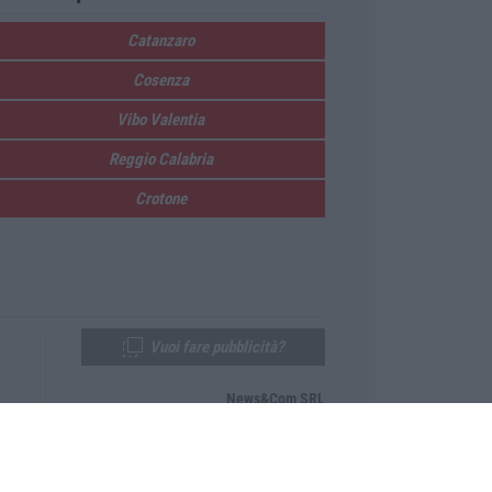
Catanzaro
Cosenza
Vibo Valentia
Reggio Calabria
Crotone
Vuoi fare pubblicità?
News&Com SRL
Telefono:
0968-53665
Email:
newsandcom@gmail.com