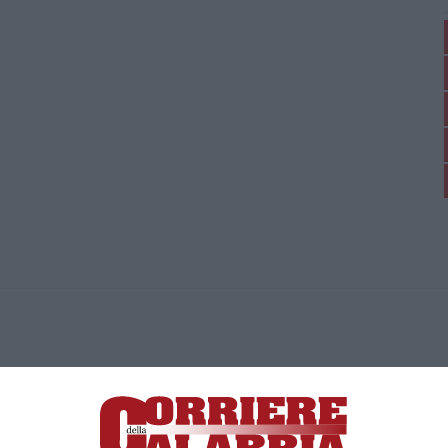
ica di News&Com S.r.l ©2012-
-2026. Tutti i diritti riservati.
ia, Lamezia Terme (CZ)
irettore responsabile Paola Militano |
Privacy