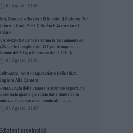
05 Agosto, 21:56
Tari, Senese: «Rendere Efficiente Il Sistema Per
Ridurre I Costi Per I Cittadini E Aumentare I
Salari»
“CATANZARO A Lamezia Terme la Tari aumenta del
6,2% per le famiglie e del 17% per le imprese; a
Crotone del 6,9%; a Catanzaro dell’1,63%. A…
05 Agosto, 21:23
Delmastro, No All’acquisizione Delle Chat.
Bagarre Alla Camera
“ROMA L’Aula della Camera, a scrutinio segreto, ha
confermato quanto già votato dalla Giunta delle
autorizzazioni, non consentendo alla magi…
05 Agosto, 21:07
Edizioni provinciali