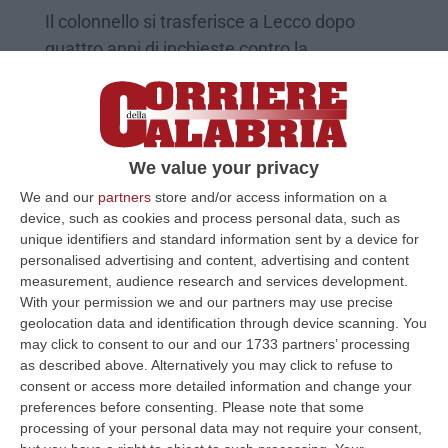
Il colonnello si trasferisce a Lecco dopo
quattro anni di inchieste contro la
‘ndrangheta (e non solo)
Pubblicato il: 05/08/21 – 13:10
We value your privacy
We and our
partners
store and/or access information on a
device, such as cookies and process personal data, such as
unique identifiers and standard information sent by a device for
personalised advertising and content, advertising and content
measurement, audience research and services development.
With your permission we and our partners may use precise
geolocation data and identification through device scanning. You
may click to consent to our and our 1733 partners’ processing
as described above. Alternatively you may click to refuse to
consent or access more detailed information and change your
«Vivevo nel terrore, vi racconto come le
preferences before consenting.
Please note that some
cosche entrano nelle aziende»
processing of your personal data may not require your consent,