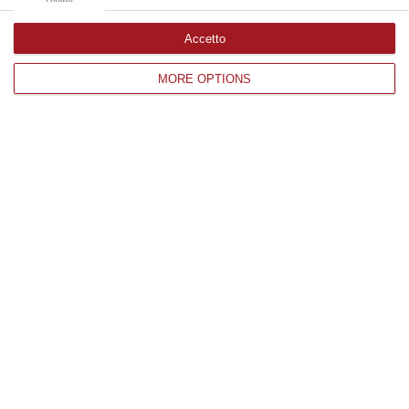
Accetto
Edizioni provinciali
MORE OPTIONS
Catanzaro
Cosenza
Vibo Valentia
Reggio Calabria
Crotone
Corriere delle Calabria è una testata giornalistica di News&Com S.r.l
©2012-
-2026. Tutti i diritti riservati.