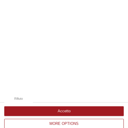
gruppo d…
07 Agosto, 19:34
Edizioni provinciali
Catanzaro
Cosenza
Vibo Valentia
Reggio Calabria
Crotone
Rifiuto
Accetto
MORE OPTIONS