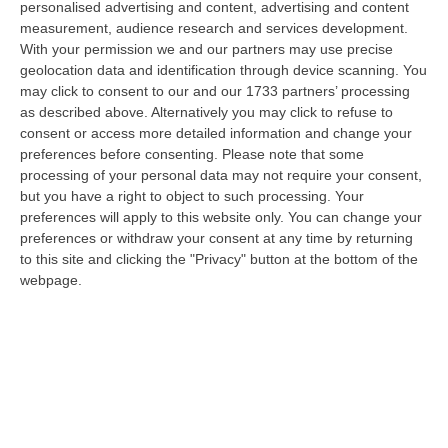
personalised advertising and content, advertising and content
possibile fare un’inversione di marcia grazie ad OSM Centro Cala…
measurement, audience research and services development.
07 Agosto, 20:24
With your permission we and our partners may use precise
geolocation data and identification through device scanning. You
Tragedia A Calanna, 40enne Elettricista Muore Folgorato
may click to consent to our and our 1733 partners’ processing
“CALANNA Fabio Calabrò, 40enne elettricista è rimasto folgorato sul
as described above. Alternatively you may click to refuse to
lavoro mentre montava delle luminarie nel comune di Calanna.
consent or access more detailed information and change your
Originario…
preferences before consenting.
Please note that some
processing of your personal data may not require your consent,
07 Agosto, 20:17
but you have a right to object to such processing. Your
preferences will apply to this website only. You can change your
San Ferdinando, Giallo Sul Ritrovamento Del Corpo Senza Vita Di
preferences or withdraw your consent at any time by returning
Un Neonato
to this site and clicking the "Privacy" button at the bottom of the
“SAN FERDINANDO La notizia ha gettato nello sconforto la comunità di
webpage.
San Ferdinando, in provincia di Reggio Calabria. Il ritrovamento del co…
07 Agosto, 19:59
Distrofia, La Calabria Pagherà Le Prestazioni Oltre Limiti Di Spesa
Per I Pazienti Curati In Emilia Romagna
“CATANZARO La Regione Calabria riconoscerà il pagamento delle
prestazioni di ricovero anche in caso di superamento del tetto per un