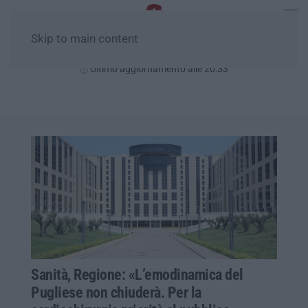
Skip to main content
Venerdì, 07 Agosto
Ultimo aggiornamento alle 20:33
Sanità, Regione: «L’emodinamica del
Pugliese non chiuderà. Per la