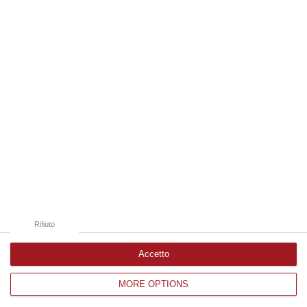
08 Agosto, 10:53
Edizioni provinciali
Catanzaro
Cosenza
Vibo Valentia
Reggio Calabria
Crotone
Rifiuto
Accetto
MORE OPTIONS
Corriere delle Calabria è una testata giornalistica di News&Com S.r.l