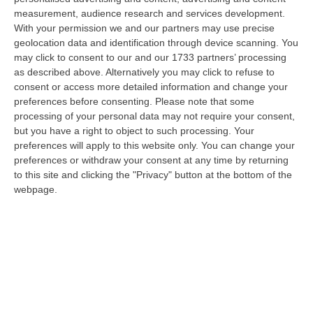
08 Agosto, 11:40
measurement, audience research and services development.
With your permission we and our partners may use precise
Vinitaly A Reggio Calabria, Cisl E Fai Cisl: «Occasione Di Grande
geolocation data and identification through device scanning. You
Rilievo Per Il Territorio»
may click to consent to our and our 1733 partners’ processing
“REGGIO CALABRIA L’approdo di Vinitaly a Reggio Calabria rappresenta
as described above. Alternatively you may click to refuse to
un’occasione di grande rilievo per il territorio metropolitano e per l’…
consent or access more detailed information and change your
preferences before consenting.
Please note that some
08 Agosto, 11:04
processing of your personal data may not require your consent,
but you have a right to object to such processing. Your
Università, Il Mur Aumenta Le Risorse Per Gli Atenei Della
preferences will apply to this website only. You can change your
Calabria. Assegnati 199 Milioni Di Euro
preferences or withdraw your consent at any time by returning
“ROMA Aumentano le risorse al sistema universitario calabrese. Il
to this site and clicking the "Privacy" button at the bottom of the
Ministro dell’Università e della Ricerca, Anna Maria Bernini, ha firmato
webpage.
i…
08 Agosto, 10:58
Occhiuto: «Marcinelle Tra Le Pagine Più Dolorose Della Storia
Italiana»
“«L’8 agosto 1956 rimane una delle pagine più dolorose della storia
dell’emigrazione italiana. A Marcinelle, in Belgio, 262 minatori persero…