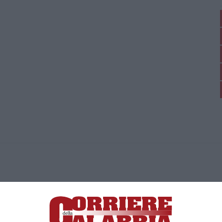
ica di News&Com S.r.l ©2012-
-2026. Tutti i diritti riservati.
ia, Lamezia Terme (CZ)
irettore responsabile Paola Militano |
Privacy