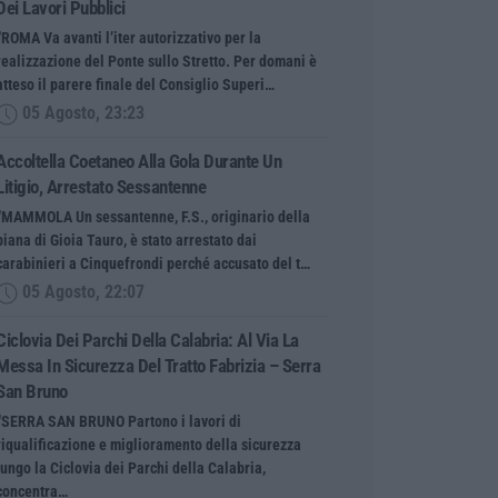
Dei Lavori Pubblici
“ROMA Va avanti l’iter autorizzativo per la
realizzazione del Ponte sullo Stretto. Per domani è
atteso il parere finale del Consiglio Superi…
05 Agosto, 23:23
Accoltella Coetaneo Alla Gola Durante Un
Litigio, Arrestato Sessantenne
“MAMMOLA Un sessantenne, F.S., originario della
piana di Gioia Tauro, è stato arrestato dai
carabinieri a Cinquefrondi perché accusato del t…
05 Agosto, 22:07
Ciclovia Dei Parchi Della Calabria: Al Via La
Messa In Sicurezza Del Tratto Fabrizia – Serra
San Bruno
“SERRA SAN BRUNO Partono i lavori di
riqualificazione e miglioramento della sicurezza
lungo la Ciclovia dei Parchi della Calabria,
concentra…