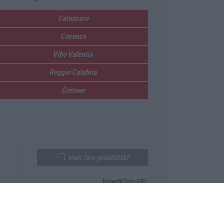
Catanzaro
Cosenza
Vibo Valentia
Reggio Calabria
Crotone
Vuoi fare pubblicità?
News&Com SRL
Telefono:
0968-53665
Email:
newsandcom@gmail.com