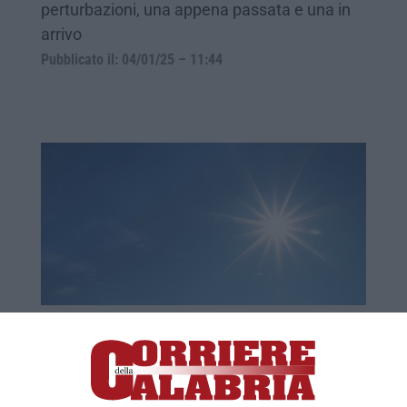
perturbazioni, una appena passata e una in
arrivo
Pubblicato il: 04/01/25 – 11:44
Meteo, Epifania con il sole in Calabria
Tempo stabile sia al mattino che al
pomeriggio con sole prevalente su tutta la
regione. Nessuna variazione in serata