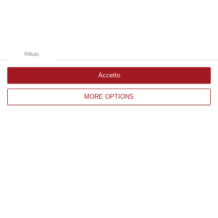
Catanzaro
Cosenza
Vibo Valentia
Rifiuto
Reggio Calabria
Accetto
Crotone
MORE OPTIONS
Corriere delle Calabria è una testata giornalistica di News&Com S.r.l
©2012-
-2026. Tutti i diritti riservati.
P.IVA. 03199620794, Via del mare 6/G, S.Eufemia, Lamezia Terme
(CZ)