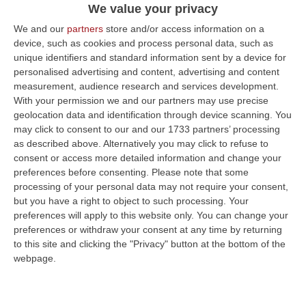
We value your privacy
Pubblicato il: 05/01/23 – 10:20
We and our
partners
store and/or access information on a
device, such as cookies and process personal data, such as
unique identifiers and standard information sent by a device for
personalised advertising and content, advertising and content
ULTIME DAL CORRIERE DELLA CALABRIA
measurement, audience research and services development.
With your permission we and our partners may use precise
È Morto Massimiliano Cencelli, Fu Ideatore Dell’omonimo
geolocation data and identification through device scanning. You
“manuale”
may click to consent to our and our 1733 partners’ processing
“ROMA E’ morto a Roma ieri pomeriggio Massimiliano Cencelli, aveva 90
as described above. Alternatively you may click to refuse to
anni. Funzionario della Democrazia Cristiana degli anni ’60, divenne f…
consent or access more detailed information and change your
09 Agosto, 10:43
preferences before consenting.
Please note that some
processing of your personal data may not require your consent,
Antonino Scopelliti, Il “giudice Solo” Contro Le Mafie. L’agguato
but you have a right to object to such processing. Your
Nel 1991 E Il Patto Tra ‘ndrangheta E Cosa Nostra
preferences will apply to this website only. You can change your
preferences or withdraw your consent at any time by returning
“REGGIO CALABRIA Era una calda giornata, tipica dell’estate calabrese. Il
to this site and clicking the "Privacy" button at the bottom of the
“giudice solo”, come era stato ribattezzato, Antonino Scopelliti…
webpage.
09 Agosto, 10:31
Vinitaly A Reggio, Caligiuri: «Una Calabria Straordinaria Che