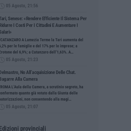
05 Agosto, 21:56
Tari, Senese: «Rendere Efficiente Il Sistema Per
Ridurre I Costi Per I Cittadini E Aumentare I
Salari»
“CATANZARO A Lamezia Terme la Tari aumenta del
6,2% per le famiglie e del 17% per le imprese; a
Crotone del 6,9%; a Catanzaro dell’1,63%. A…
05 Agosto, 21:23
Delmastro, No All’acquisizione Delle Chat.
Bagarre Alla Camera
“ROMA L’Aula della Camera, a scrutinio segreto, ha
confermato quanto già votato dalla Giunta delle
autorizzazioni, non consentendo alla magi…
05 Agosto, 21:07
Edizioni provinciali