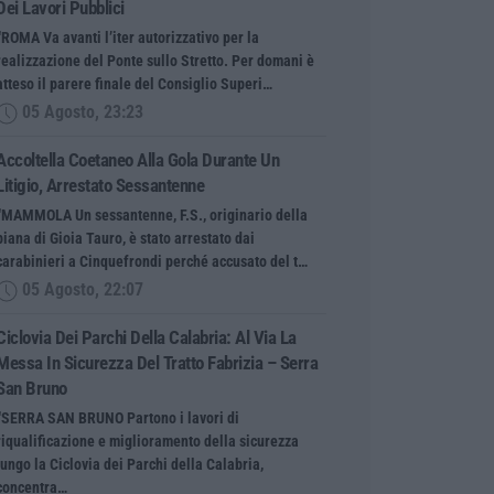
Dei Lavori Pubblici
“ROMA Va avanti l’iter autorizzativo per la
realizzazione del Ponte sullo Stretto. Per domani è
atteso il parere finale del Consiglio Superi…
05 Agosto, 23:23
Accoltella Coetaneo Alla Gola Durante Un
Litigio, Arrestato Sessantenne
“MAMMOLA Un sessantenne, F.S., originario della
piana di Gioia Tauro, è stato arrestato dai
carabinieri a Cinquefrondi perché accusato del t…
05 Agosto, 22:07
Ciclovia Dei Parchi Della Calabria: Al Via La
Messa In Sicurezza Del Tratto Fabrizia – Serra
San Bruno
“SERRA SAN BRUNO Partono i lavori di
riqualificazione e miglioramento della sicurezza
lungo la Ciclovia dei Parchi della Calabria,
concentra…