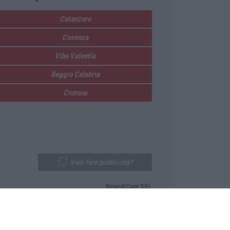
Catanzaro
Cosenza
Vibo Valentia
Reggio Calabria
Crotone
Vuoi fare pubblicità?
News&Com SRL
Telefono:
0968-53665
Email:
newsandcom@gmail.com