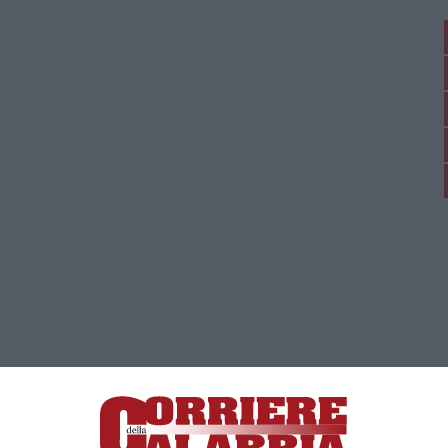
ica di News&Com S.r.l ©2012-
-2026. Tutti i diritti riservati.
ia, Lamezia Terme (CZ)
irettore responsabile Paola Militano |
Privacy