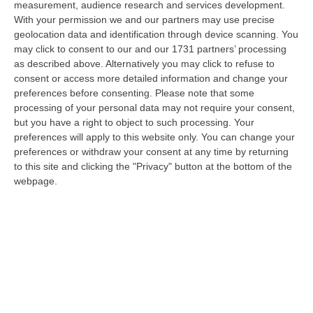
measurement, audience research and services development.
05 Agosto, 22:07
With your permission we and our partners may use precise
geolocation data and identification through device scanning. You
Ciclovia Dei Parchi Della Calabria: Al Via La Messa In Sicurezza
may click to consent to our and our 1731 partners’ processing
Del Tratto Fabrizia – Serra San Bruno
as described above. Alternatively you may click to refuse to
“SERRA SAN BRUNO Partono i lavori di riqualificazione e miglioramento
consent or access more detailed information and change your
della sicurezza lungo la Ciclovia dei Parchi della Calabria, concentra…
preferences before consenting.
Please note that some
05 Agosto, 21:56
processing of your personal data may not require your consent,
but you have a right to object to such processing. Your
Tari, Senese: «Rendere Efficiente Il Sistema Per Ridurre I Costi
preferences will apply to this website only. You can change your
Per I Cittadini E Aumentare I Salari»
preferences or withdraw your consent at any time by returning
to this site and clicking the "Privacy" button at the bottom of the
“CATANZARO A Lamezia Terme la Tari aumenta del 6,2% per le famiglie e
webpage.
del 17% per le imprese; a Crotone del 6,9%; a Catanzaro dell’1,63%. A…
05 Agosto, 21:23
Delmastro, No All’acquisizione Delle Chat. Bagarre Alla Camera
“ROMA L’Aula della Camera, a scrutinio segreto, ha confermato quanto
già votato dalla Giunta delle autorizzazioni, non consentendo alla magi…
05 Agosto, 21:07