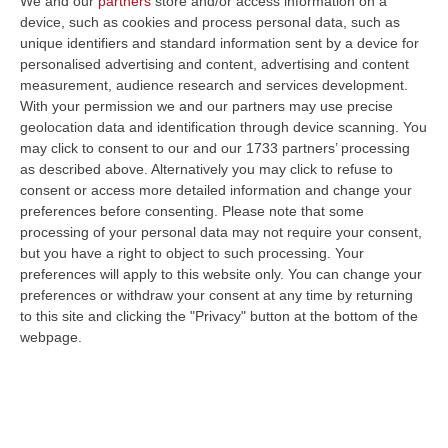
We and our
partners
store and/or access information on a
carabiniere Iacovacci e l’autista Milambo
device, such as cookies and process personal data, such as
Pubblicato il: 07/04/23 – 15:11
unique identifiers and standard information sent by a device for
personalised advertising and content, advertising and content
measurement, audience research and services development.
With your permission we and our partners may use precise
geolocation data and identification through device scanning. You
may click to consent to our and our 1733 partners’ processing
as described above. Alternatively you may click to refuse to
consent or access more detailed information and change your
preferences before consenting.
Please note that some
processing of your personal data may not require your consent,
but you have a right to object to such processing. Your
preferences will apply to this website only. You can change your
preferences or withdraw your consent at any time by returning
to this site and clicking the "Privacy" button at the bottom of the
“Guerra di ‘ndrangheta” in Emilia
webpage.
Romagna, l’accusa chiede 4 ergastoli nel
processo d’Appello
“Aemilia 1992” racconta il conflitto tra le
cosche per l’egemonia al Centro-Nord. Per la