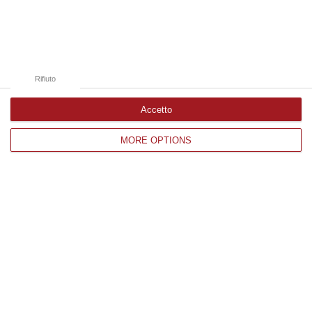
Catanzaro
Cosenza
Vibo Valentia
Rifiuto
Reggio Calabria
Accetto
Crotone
MORE OPTIONS
Corriere delle Calabria è una testata giornalistica di News&Com S.r.l
©2012-
-2026. Tutti i diritti riservati.
P.IVA. 03199620794, Via del mare 6/G, S.Eufemia, Lamezia Terme
(CZ)