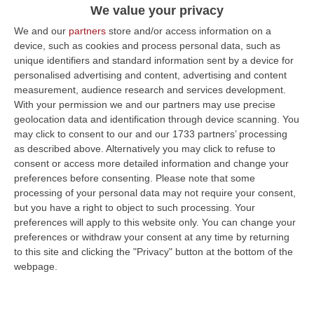
We value your privacy
elisoccorritore dei Vigili del fuoco
We and our
partners
store and/or access information on a
Pubblicato il: 13/03/24 – 19:42
device, such as cookies and process personal data, such as
unique identifiers and standard information sent by a device for
personalised advertising and content, advertising and content
measurement, audience research and services development.
ULTIME DAL CORRIERE DELLA CALABRIA
With your permission we and our partners may use precise
geolocation data and identification through device scanning. You
Vinitaly And The City Sbarca A Reggio Calabria: Due Giorni Tra
may click to consent to our and our 1733 partners’ processing
Vino, Cooking Show E Concerti
as described above. Alternatively you may click to refuse to
“REGGIO CALABRIA Dopo le tre edizioni ospitate a Sibari, Vinitaly and the
consent or access more detailed information and change your
City arriva per la prima volta a Reggio Calabria. Da oggi 8 agosto…
preferences before consenting.
Please note that some
08 Agosto, 9:29
processing of your personal data may not require your consent,
but you have a right to object to such processing. Your
I Forzati Del Caldo: Fra Lamenti E Comportamenti
preferences will apply to this website only. You can change your
preferences or withdraw your consent at any time by returning
“La giornata di ieri, venerdì 7 agosto, ha segnato il culmine del terrorismo
to this site and clicking the "Privacy" button at the bottom of the
mediatico sul caldo. Tutti i telegiornali hanno dedicato lunghi…
webpage.
08 Agosto, 9:00
Gioia Tauro, Blitz Ad Alto Impatto Alla Ciambra: 24 Perquisizioni E