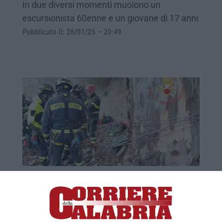
In due diversi momenti muoiono un
escursionista 60enne e un giovane di 17 anni
Pubblicato il: 26/01/25 – 20:49
Escursionista di 23 anni scivola in un
dirupo e perde la vita nel Reggino – VIDEO
Il corpo del giovane è stato recuperato in
località Ghorio di Roghudi dal personale