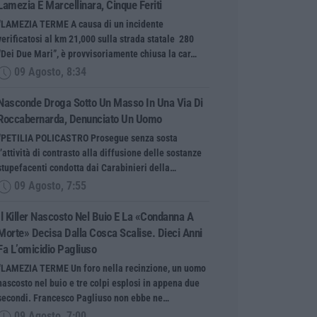
Lamezia E Marcellinara, Cinque Feriti
“LAMEZIA TERME A causa di un incidente
verificatosi al km 21,000 sulla strada statale 280
“Dei Due Mari”, è provvisoriamente chiusa la car…
09 Agosto, 8:34
Nasconde Droga Sotto Un Masso In Una Via Di
Roccabernarda, Denunciato Un Uomo
“PETILIA POLICASTRO Prosegue senza sosta
l’attività di contrasto alla diffusione delle sostanze
stupefacenti condotta dai Carabinieri della…
09 Agosto, 7:55
Il Killer Nascosto Nel Buio E La «condanna A
Morte» Decisa Dalla Cosca Scalise. Dieci Anni
Fa L’omicidio Pagliuso
“LAMEZIA TERME Un foro nella recinzione, un uomo
nascosto nel buio e tre colpi esplosi in appena due
secondi. Francesco Pagliuso non ebbe ne…
09 Agosto, 7:00