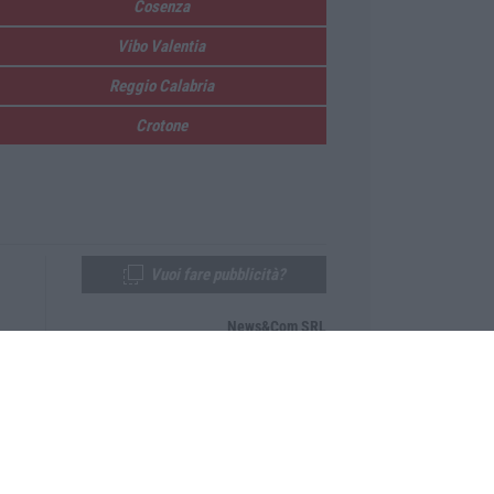
Cosenza
Vibo Valentia
Reggio Calabria
Crotone
Vuoi fare pubblicità?
News&Com SRL
Telefono:
0968-53665
Email:
newsandcom@gmail.com