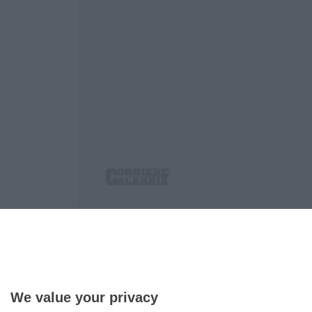
Corriere delle Calabria è una testata giornalist
P.IVA. 03199620794, Via del mare 6/G, S.Eufem
Iscrizione tribunale di Lamezia Terme 5/2011 - D
Effettua una ricerca sul Corriere delle Calabria
We value your privacy