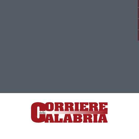
ica di News&Com S.r.l ©2012-
-2026. Tutti i diritti riservati.
ia, Lamezia Terme (CZ)
irettore responsabile Paola Militano |
Privacy