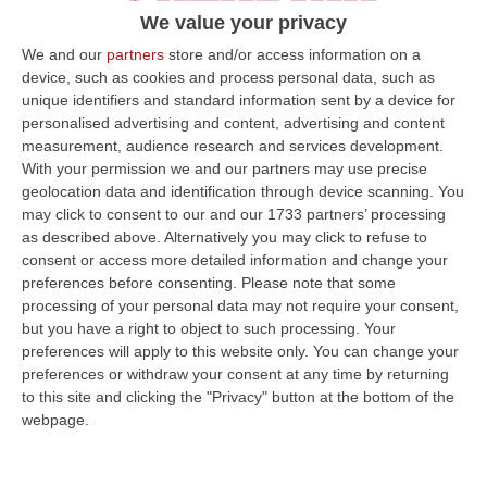
We value your privacy
prevede la legge»
Pubblicato il: 13/06/21 – 10:31
We and our
partners
store and/or access information on a
device, such as cookies and process personal data, such as
unique identifiers and standard information sent by a device for
personalised advertising and content, advertising and content
ULTIME DAL CORRIERE DELLA CALABRIA
measurement, audience research and services development.
With your permission we and our partners may use precise
È Morto Massimiliano Cencelli, Fu Ideatore Dell’omonimo
geolocation data and identification through device scanning. You
may click to consent to our and our 1733 partners’ processing
“manuale”
as described above. Alternatively you may click to refuse to
“ROMA E’ morto a Roma ieri pomeriggio Massimiliano Cencelli, aveva 90
consent or access more detailed information and change your
anni. Funzionario della Democrazia Cristiana degli anni ’60, divenne f…
preferences before consenting.
Please note that some
09 Agosto, 10:43
processing of your personal data may not require your consent,
but you have a right to object to such processing. Your
Antonino Scopelliti, Il “giudice Solo” Contro Le Mafie. L’agguato
preferences will apply to this website only. You can change your
Nel 1991 E Il Patto Tra ‘ndrangheta E Cosa Nostra
preferences or withdraw your consent at any time by returning
to this site and clicking the "Privacy" button at the bottom of the
“REGGIO CALABRIA Era una calda giornata, tipica dell’estate calabrese. Il
webpage.
“giudice solo”, come era stato ribattezzato, Antonino Scopelliti…
09 Agosto, 10:31