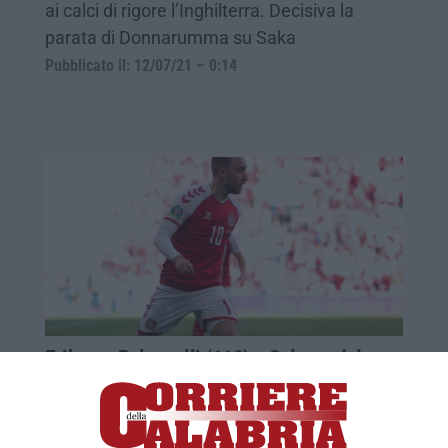
ai calci di rigore l’Inghilterra. Decisiva la
parata di Donnarumma su Saka
Pubblicato il: 12/07/21 – 0:14
Eriksen, Balzanelli (118): «Salvato dal
soccorso immediato»
Il presidente nazionale del 118: «Manovre
salva-vita si insegnino a scuola, così come