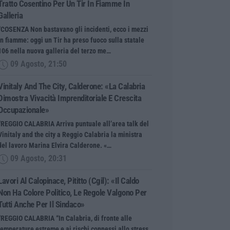
Tratto Cosentino Per Un Tir In Fiamme In
Galleria
“COSENZA Non bastavano gli incidenti, ecco i mezzi
in fiamme: oggi un Tir ha preso fuoco sulla statale
106 nella nuova galleria del terzo me…
09 Agosto, 21:50
Vinitaly And The City, Calderone: «La Calabria
Dimostra Vivacità Imprenditoriale E Crescita
Occupazionale»
“REGGIO CALABRIA Arriva puntuale all’area talk del
Vinitaly and the city a Reggio Calabria la ministra
del lavoro Marina Elvira Calderone. «…
09 Agosto, 20:31
Lavori Al Calopinace, Pititto (Cgil): «Il Caldo
Non Ha Colore Politico, Le Regole Valgono Per
Tutti Anche Per Il Sindaco»
“REGGIO CALABRIA “In Calabria, di fronte alle
temperature estreme e ai rischi connessi allo stress