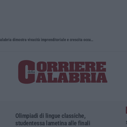
Vinitaly and the City, Calderone: «La Calabria dimostra vivacità imprenditoriale e crescita occupazionale»
Olimpiadi di lingue classiche,
studentessa lametina alle finali