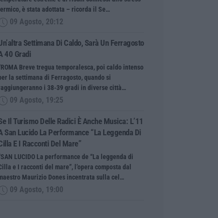
termico, è stata adottata – ricorda il Se…
09 Agosto, 20:12
Un’altra Settimana Di Caldo, Sarà Un Ferragosto
A 40 Gradi
“ROMA Breve tregua temporalesca, poi caldo intenso
per la settimana di Ferragosto, quando si
raggiungeranno i 38-39 gradi in diverse città…
09 Agosto, 19:25
Se Il Turismo Delle Radici È Anche Musica: L’11
A San Lucido La Performance “La Leggenda Di
Cilla E I Racconti Del Mare”
“SAN LUCIDO La performance de “La leggenda di
Cilla e I racconti del mare”, l’opera composta dal
maestro Maurizio Dones incentrata sulla cel…
09 Agosto, 19:00