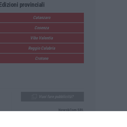
Edizioni provinciali
Catanzaro
Cosenza
Vibo Valentia
Reggio Calabria
Crotone
Vuoi fare pubblicità?
News&Com SRL
Telefono:
0968-53665