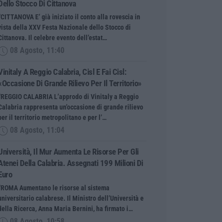
Dello Stocco Di Cittanova
“CITTANOVA E’ già iniziato il conto alla rovescia in
vista della XXV Festa Nazionale dello Stocco di
Cittanova. Il celebre evento dell’estat…
08 Agosto, 11:40
Vinitaly A Reggio Calabria, Cisl E Fai Cisl:
«Occasione Di Grande Rilievo Per Il Territorio»
“REGGIO CALABRIA L’approdo di Vinitaly a Reggio
Calabria rappresenta un’occasione di grande rilievo
per il territorio metropolitano e per l’…
08 Agosto, 11:04
Università, Il Mur Aumenta Le Risorse Per Gli
Atenei Della Calabria. Assegnati 199 Milioni Di
Euro
“ROMA Aumentano le risorse al sistema
universitario calabrese. Il Ministro dell’Università e
della Ricerca, Anna Maria Bernini, ha firmato i…
08 Agosto, 10:58