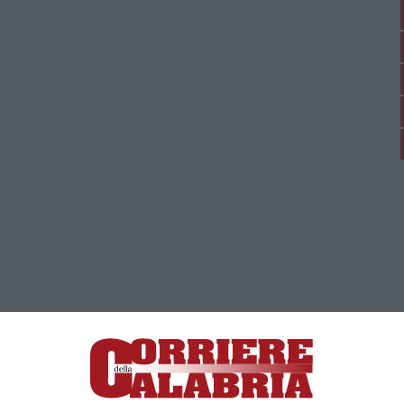
ica di News&Com S.r.l ©2012-
-2026. Tutti i diritti riservati.
ia, Lamezia Terme (CZ)
irettore responsabile Paola Militano |
Privacy