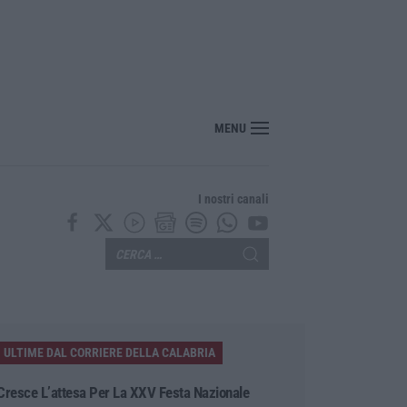
 il Mur aumenta le risorse per gli atenei della Calabria. Assegnati 199 milioni d
MENU
I nostri canali
ULTIME DAL CORRIERE DELLA CALABRIA
Cresce L’attesa Per La XXV Festa Nazionale