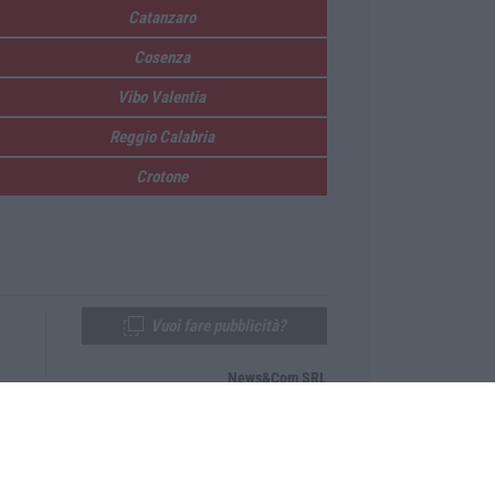
Catanzaro
Cosenza
Vibo Valentia
Reggio Calabria
Crotone
Vuoi fare pubblicità?
News&Com SRL
Telefono:
0968-53665
Email:
newsandcom@gmail.com