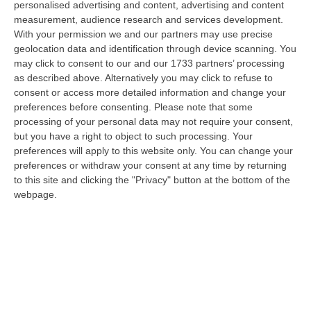
personalised advertising and content, advertising and content
“REGGIO CALABRIA Era una calda giornata, tipica dell’estate calabrese. Il
measurement, audience research and services development.
“giudice solo”, come era stato ribattezzato, Antonino Scopelliti…
With your permission we and our partners may use precise
09 Agosto, 10:31
geolocation data and identification through device scanning. You
may click to consent to our and our 1733 partners’ processing
Vinitaly A Reggio, Caligiuri: «Una Calabria Straordinaria Che
as described above. Alternatively you may click to refuse to
Merita Di Essere Rappresentata Nel Modo Giusto»
consent or access more detailed information and change your
“REGGIO CALABRIA Due giorni di vino, storia ed esposizioni delle
preferences before consenting.
Please note that some
eccellenze calabresi. Tutto in «un territorio che è meraviglioso, sul
processing of your personal data may not require your consent,
lungo…
but you have a right to object to such processing. Your
preferences will apply to this website only. You can change your
09 Agosto, 10:12
preferences or withdraw your consent at any time by returning
to this site and clicking the "Privacy" button at the bottom of the
Rissa Tra Tifosi Durante Real Polistena-Sinopolese, Emessi Due
webpage.
Daspo
“La polizia ha notificato due provvedimenti di daspo, emessi dalla
Questura di Reggio Calabria a fine luglio, nei confronti di tifosi ritenu…
09 Agosto, 9:36
Truffa Tramite False Piattaforme Di Criptovalute, Due Indagati
“Le criptovalute continuano a rappresentare uno degli strumenti più