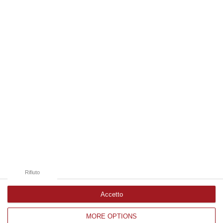
frequentemente utilizzati dai truffatori per attirare potenziali vittime…
09 Agosto, 9:32
Edizioni provinciali
Catanzaro
Cosenza
Vibo Valentia
Reggio Calabria
Crotone
Rifiuto
Accetto
MORE OPTIONS