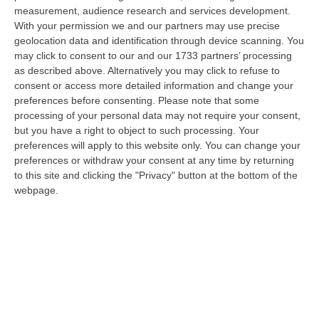
09 Agosto, 15:10
measurement, audience research and services development.
With your permission we and our partners may use precise
Razionalizzazione Della Spesa Sanitaria E Acquisti Sotto Controllo.
geolocation data and identification through device scanning. You
may click to consent to our and our 1733 partners’ processing
La Strategia “anti-Sprechi” Della Regione
as described above. Alternatively you may click to refuse to
“CATANZARO La razionalizzazione della spesa sanitaria passa dalla
consent or access more detailed information and change your
centralizzazione degli acquisti. È una delle direttrici individuate dalla…
preferences before consenting.
Please note that some
09 Agosto, 14:37
processing of your personal data may not require your consent,
but you have a right to object to such processing. Your
Un’altra Tragedia Sulle Strade Vibonesi, Incidente Tra Zambrone E
preferences will apply to this website only. You can change your
Briatico: Muore Una Donna, Diversi Feriti
preferences or withdraw your consent at any time by returning
to this site and clicking the "Privacy" button at the bottom of the
“VIBO VALENTIA Ancora sangue sulle strade vibonesi. Questa mattina un
webpage.
altro tragico incidente è avvenuto sulla ex statale 522 tra Zambrone e…
09 Agosto, 13:34
La Notte Del Mare Stasera Su Rai 2, La Calabria E Il Mediterraneo
Protagonisti Dal Castello Murat Di Pizzo
“PIZZO Il blu della Calabria, le sue coste, il Mediterraneo e soprattutto le
tante voci che ogni giorno raccontano, studiano, proteggono e v…
09 Agosto, 12:52