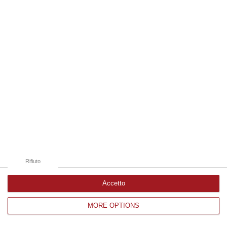
Edizioni provinciali
Catanzaro
Cosenza
Vibo Valentia
Reggio Calabria
Crotone
Rifiuto
Accetto
MORE OPTIONS
Corriere delle Calabria è una testata giornalistica di News&Com S.r.l
©2012-
-2026. Tutti i diritti riservati.