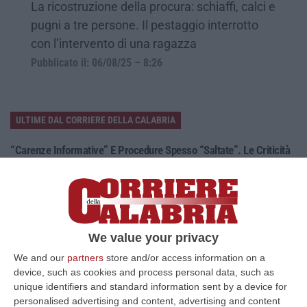
La ricostruzione della procura: schiaffi, calci e
pugni a tre persone. Il pestaggio interrotto
con l’intervento di una ragazza
Pubblicato il: 06/08/25 – 8:26
ULTIME DAL CORRIERE DELLA CALABRIA
“Carenze Informative” E Procedure Spesso “saltate”. Le Criticità
Della Legislazione Regionale Nel 2025
“CATANZARO La Corte dei Conti promuove “con riserva” (con molte
riserve…) la produzione legislativa della Regione Calabria nel 2025.
Nella r…
08 Agosto, 14:34
We value your privacy
We and our
partners
store and/or access information on a
Travolge I Ciclisti E Poi Torna Indietro Per Investirli Ancora:
device, such as cookies and process personal data, such as
Fermato
unique identifiers and standard information sent by a device for
“Una mattinata in bicicletta si è trasformata in una scena di violenza a
personalised advertising and content, advertising and content