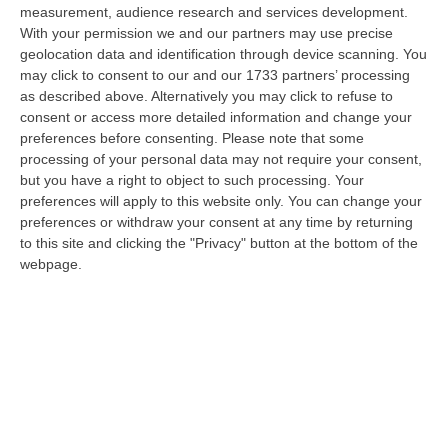
Lanzo Torinese, lungo la strada che conduce verso Coassolo. Un auto…
measurement, audience research and services development.
08 Agosto, 13:18
With your permission we and our partners may use precise
geolocation data and identification through device scanning. You
Investimenti Sostenibili 4.0, 448 Milioni Per Le Imprese Del Sud
may click to consent to our and our 1733 partners’ processing
as described above. Alternatively you may click to refuse to
“Quattrocentoquarantotto milioni di euro per sostenere gli investimenti
consent or access more detailed information and change your
innovativi e sostenibili delle imprese del Mezzogiorno, Calabria com…
preferences before consenting.
Please note that some
08 Agosto, 12:29
processing of your personal data may not require your consent,
but you have a right to object to such processing. Your
Elettricista Morto Folgorato A Calanna, Disposta L’autopsia:
preferences will apply to this website only. You can change your
Sequestrato Il Furgone Della Ditta
preferences or withdraw your consent at any time by returning
“REGGIO CALABRIA La Procura della Repubblica di Reggio Calabria ha
to this site and clicking the "Privacy" button at the bottom of the
disposto l’autopsia sul corpo di Antonino Fabio Calabrò, l’elettricista d…
webpage.
08 Agosto, 12:09
Cresce L’attesa Per La XXV Festa Nazionale Dello Stocco Di
Cittanova
“CITTANOVA E’ già iniziato il conto alla rovescia in vista della XXV Festa
Nazionale dello Stocco di Cittanova. Il celebre evento dell’estat…
08 Agosto, 11:40