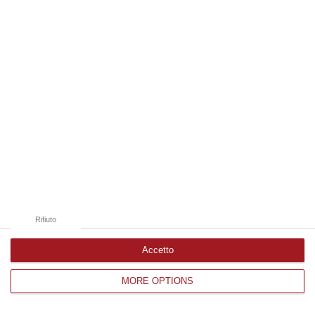
Edizioni provinciali
Catanzaro
Cosenza
Vibo Valentia
Reggio Calabria
Crotone
Rifiuto
Accetto
MORE OPTIONS
Corriere delle Calabria è una testata giornalistica di News&Com S.r.l
©2012-
-2026. Tutti i diritti riservati.