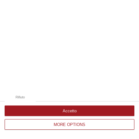
Edizioni provinciali
Catanzaro
Cosenza
Vibo Valentia
Reggio Calabria
Crotone
Rifiuto
Accetto
MORE OPTIONS
Corriere delle Calabria è una testata giornalistica di News&Com S.r.l
©2012-
-2026. Tutti i diritti riservati.