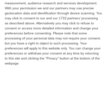
nazionale…
measurement, audience research and services development.
08 Agosto, 22:19
With your permission we and our partners may use precise
geolocation data and identification through device scanning. You
Messina, I “No Ponte” Di Nuovo In Marcia
may click to consent to our and our 1733 partners’ processing
as described above. Alternatively you may click to refuse to
“MESSINA “Chiediamo che venga chiusa la società Stretto di Messina. La
consent or access more detailed information and change your
liquidazione era stata già indicata dal governo Monti nel 2013, e la…
preferences before consenting.
Please note that some
08 Agosto, 21:20
processing of your personal data may not require your consent,
but you have a right to object to such processing. Your
Vinitaly And The City A Reggio: Il Grande Abbraccio Tra Identità
preferences will apply to this website only. You can change your
Del Territorio, Storia E Cultura – FOTO
preferences or withdraw your consent at any time by returning
“REGGIO CALABRIA Vinitaly and the City arriva a Reggio Calabria. Dopo il
to this site and clicking the "Privacy" button at the bottom of the
successo dell’edizione di Sibari, dove la manifestazione ha fatto s…
webpage.
08 Agosto, 20:47
Pride, La “prima Volta” Dell’onda Arcobaleno A Catanzaro. In
Migliaia In Marcia Per I Diritti E La Libertà – FOTO
“CATANZARO Una prima volta destinata a lasciare un segno nella storia
della città. Catanzaro oggi celebra il suo primo Pride: colori, musica…
08 Agosto, 19:38