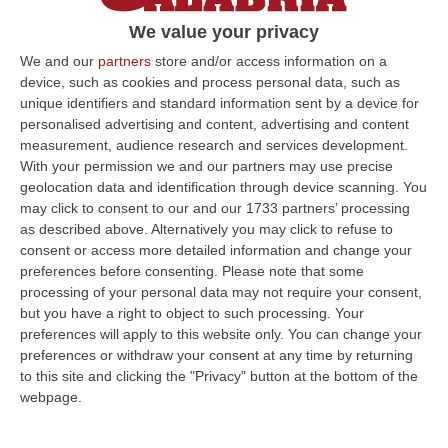
Il legale lametino è accusato di
We value your privacy
favoreggiamento della latitanza di Daniele
We and our
partners
store and/or access information on a
Scalise e di violenza privata, in concorso, ai
device, such as cookies and process personal data, such as
danni dell’avvocato France…
unique identifiers and standard information sent by a device for
personalised advertising and content, advertising and content
Pubblicato il: 22/02/19 – 0:52
measurement, audience research and services development.
With your permission we and our partners may use precise
geolocation data and identification through device scanning. You
may click to consent to our and our 1733 partners’ processing
ULTIME DAL CORRIERE DELLA CALABRIA
as described above. Alternatively you may click to refuse to
consent or access more detailed information and change your
Pronto Soccorso In Affanno, In Estate Mancano 7 Mila Medici
preferences before consenting.
Please note that some
“La carenza di medici nei Pronto soccorso si aggrava d’estate, quando
processing of your personal data may not require your consent,
alle scoperture strutturali degli organici si aggiungono le assenze pe…
but you have a right to object to such processing. Your
09 Agosto, 15:13
preferences will apply to this website only. You can change your
preferences or withdraw your consent at any time by returning
Meteo, Ondata Di Caldo Estremo Fino A Ferragosto
to this site and clicking the "Privacy" button at the bottom of the
webpage.
“Nella giornata di oggi ancora temporali, in alcuni casi molto intensi, sui
rilievi di Alpi e Appennini, e in locale estensione fin verso le…