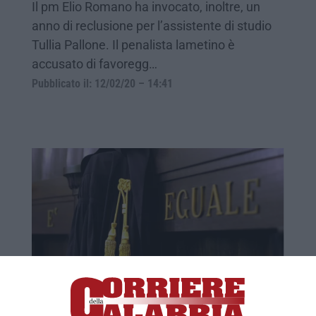
Il pm Elio Romano ha invocato, inoltre, un
anno di reclusione per l’assistente di studio
Tullia Pallone. Il penalista lametino è
accusato di favoregg…
Pubblicato il: 12/02/20 – 14:41
Camera penale di Lamezia pronta a
costituirsi contro l’avvocato Larussa