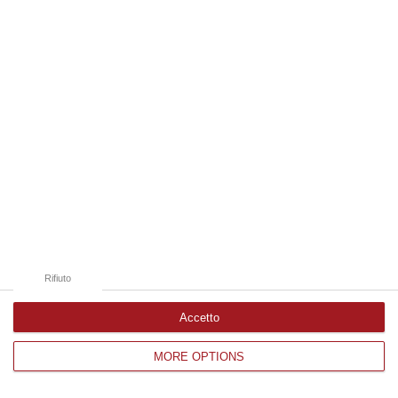
Edizioni provinciali
Catanzaro
Cosenza
Vibo Valentia
Reggio Calabria
Crotone
Rifiuto
Accetto
MORE OPTIONS
Corriere delle Calabria è una testata giornalistica di News&Com S.r.l
©2012-
-2026. Tutti i diritti riservati.