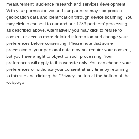
nazionale…
measurement, audience research and services development.
08 Agosto, 22:19
With your permission we and our partners may use precise
geolocation data and identification through device scanning. You
Messina, I “No Ponte” Di Nuovo In Marcia
may click to consent to our and our 1733 partners’ processing
as described above. Alternatively you may click to refuse to
“MESSINA “Chiediamo che venga chiusa la società Stretto di Messina. La
consent or access more detailed information and change your
liquidazione era stata già indicata dal governo Monti nel 2013, e la…
preferences before consenting.
Please note that some
08 Agosto, 21:20
processing of your personal data may not require your consent,
but you have a right to object to such processing. Your
Vinitaly And The City A Reggio: Il Grande Abbraccio Tra Identità
preferences will apply to this website only. You can change your
Del Territorio, Storia E Cultura – FOTO
preferences or withdraw your consent at any time by returning
“REGGIO CALABRIA Vinitaly and the City arriva a Reggio Calabria. Dopo il
to this site and clicking the "Privacy" button at the bottom of the
successo dell’edizione di Sibari, dove la manifestazione ha fatto s…
webpage.
08 Agosto, 20:47
Pride, La “prima Volta” Dell’onda Arcobaleno A Catanzaro. In
Migliaia In Marcia Per I Diritti E La Libertà – FOTO
“CATANZARO Una prima volta destinata a lasciare un segno nella storia
della città. Catanzaro oggi celebra il suo primo Pride: colori, musica…
08 Agosto, 19:38