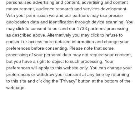
personalised advertising and content, advertising and content
possibile fare un’inversione di marcia grazie ad OSM Centro Cala…
measurement, audience research and services development.
07 Agosto, 20:24
With your permission we and our partners may use precise
geolocation data and identification through device scanning. You
Tragedia A Calanna, 40enne Elettricista Muore Folgorato
may click to consent to our and our 1733 partners’ processing
“CALANNA Fabio Calabrò, 40enne elettricista è rimasto folgorato sul
as described above. Alternatively you may click to refuse to
lavoro mentre montava delle luminarie nel comune di Calanna.
consent or access more detailed information and change your
Originario…
preferences before consenting.
Please note that some
processing of your personal data may not require your consent,
07 Agosto, 20:17
but you have a right to object to such processing. Your
preferences will apply to this website only. You can change your
San Ferdinando, Giallo Sul Ritrovamento Del Corpo Senza Vita Di
preferences or withdraw your consent at any time by returning
Un Neonato
to this site and clicking the "Privacy" button at the bottom of the
“SAN FERDINANDO La notizia ha gettato nello sconforto la comunità di
webpage.
San Ferdinando, in provincia di Reggio Calabria. Il ritrovamento del co…
07 Agosto, 19:59
Distrofia, La Calabria Pagherà Le Prestazioni Oltre Limiti Di Spesa
Per I Pazienti Curati In Emilia Romagna
“CATANZARO La Regione Calabria riconoscerà il pagamento delle
prestazioni di ricovero anche in caso di superamento del tetto per un