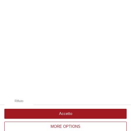
gruppo d…
07 Agosto, 19:34
Edizioni provinciali
Catanzaro
Cosenza
Vibo Valentia
Reggio Calabria
Crotone
Rifiuto
Accetto
MORE OPTIONS