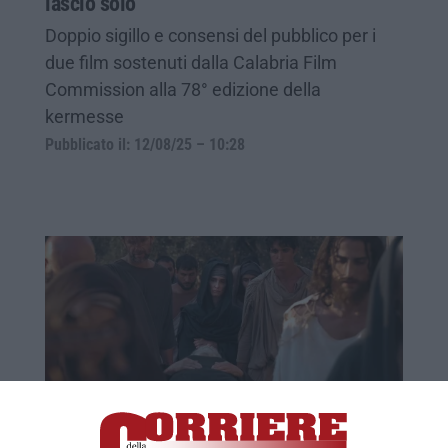
lascio solo”
Doppio sigillo e consensi del pubblico per i
due film sostenuti dalla Calabria Film
Commission alla 78° edizione della
kermesse
Pubblicato il: 12/08/25 – 10:28
Calabria Film Commission con due film al