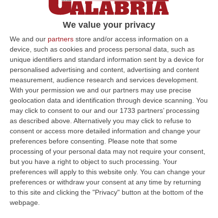
Festival di Locarno
Si tratta de “Il Vangelo di Giuda” di Giulio Base
We value your privacy
e “Io non ti lascio solo” di Fabrizio Cattani. Si
We and our
partners
store and/or access information on a
terrà in Svizzera dal 6 al 16 di agosto
device, such as cookies and process personal data, such as
unique identifiers and standard information sent by a device for
Pubblicato il: 08/07/25 – 15:33
personalised advertising and content, advertising and content
measurement, audience research and services development.
With your permission we and our partners may use precise
geolocation data and identification through device scanning. You
ULTIME DAL CORRIERE DELLA CALABRIA
may click to consent to our and our 1733 partners’ processing
as described above. Alternatively you may click to refuse to
Incidente Sulla Strada Dei Due Mari Tra Lamezia E Marcellinara,
consent or access more detailed information and change your
Cinque Feriti
preferences before consenting.
Please note that some
“LAMEZIA TERME A causa di un incidente verificatosi al km 21,000 sulla
processing of your personal data may not require your consent,
strada statale 280 “Dei Due Mari”, è provvisoriamente chiusa la car…
but you have a right to object to such processing. Your
preferences will apply to this website only. You can change your
09 Agosto, 8:34
preferences or withdraw your consent at any time by returning
to this site and clicking the "Privacy" button at the bottom of the
Nasconde Droga Sotto Un Masso In Una Via Di Roccabernarda,
webpage.
Denunciato Un Uomo
“PETILIA POLICASTRO Prosegue senza sosta l’attività di contrasto alla