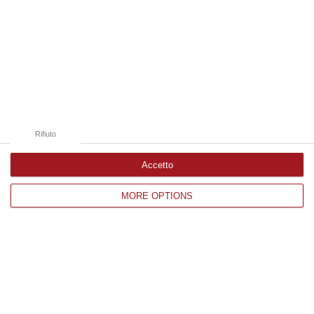
nazionale…
08 Agosto, 22:19
Edizioni provinciali
Catanzaro
Cosenza
Rifiuto
Vibo Valentia
Accetto
Reggio Calabria
MORE OPTIONS
Crotone