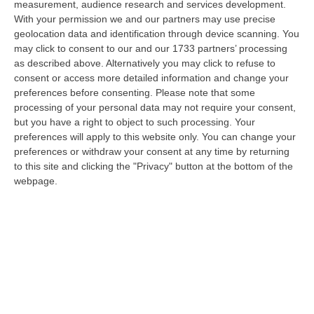
measurement, audience research and services development.
08 Agosto, 18:05
With your permission we and our partners may use precise
geolocation data and identification through device scanning. You
’Ndrangheta, Il Bigliettino Dal Carcere Per Il Controllo Dei Boschi.
may click to consent to our and our 1733 partners’ processing
«Dovevamo Rispettare Mallamace»
as described above. Alternatively you may click to refuse to
“CATANZARO Un piccolo foglio che arriva dal carcere e diventa, nel
consent or access more detailed information and change your
racconto del collaboratore di giustizia, una sorta di lasciapassare. Rocc…
preferences before consenting.
Please note that some
08 Agosto, 18:01
processing of your personal data may not require your consent,
but you have a right to object to such processing. Your
Dall’inferno Di Marcinelle Alla Sicurezza Di Oggi, Un Monito
preferences will apply to this website only. You can change your
Inascoltato Che Dura Da 70 Anni
preferences or withdraw your consent at any time by returning
to this site and clicking the "Privacy" button at the bottom of the
“Il disastro di Marcinelle, avvenuto settant’anni orsono, l’8 agosto 1956,
webpage.
nella miniera Bois du Cazier in Belgio, che provocò la morte di 2…
08 Agosto, 17:20
Incendio Al Policlinico Gemelli, Evacuati Diversi Pazienti
“Un incendio è divampato nella centrale elettrica adiacente al centro
dialisi del Policlinico Gemelli di Roma. Tutti i pazienti sono stati t…
08 Agosto, 16:37