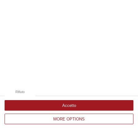
Edizioni provinciali
Catanzaro
Cosenza
Vibo Valentia
Reggio Calabria
Crotone
Rifiuto
Accetto
MORE OPTIONS
Corriere delle Calabria è una testata giornalistica di News&Com S.r.l
©2012-
-2026. Tutti i diritti riservati.
P.IVA. 03199620794, Via del mare 6/G, S.Eufemia, Lamezia Terme