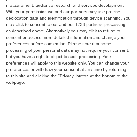
07 Agosto, 18:06
measurement, audience research and services development.
With your permission we and our partners may use precise
Uomo Aggredito, Pestato E Ucciso, Arrestati Quattro Giovani
geolocation data and identification through device scanning. You
“Quattro giovani tra i 19 e i 23 anni residenti in provincia di Forlì-Cesena
may click to consent to our and our 1733 partners’ processing
sono stati fermati dai Carabinieri della compagnia di Cervia-Mi…
as described above. Alternatively you may click to refuse to
07 Agosto, 17:43
consent or access more detailed information and change your
preferences before consenting.
Please note that some
«La Regione Decide Dove Si Sopravvive A Un Infarto Guardando Il
processing of your personal data may not require your consent,
Colore Dei Sindaci. Pronti Gli Esposti In Procura»
but you have a right to object to such processing. Your
preferences will apply to this website only. You can change your
“LAMEZIA TERME La delibera di Giunta regionale numero 400 del 21
preferences or withdraw your consent at any time by returning
luglio 2026 è l’atto più grave prodotto da questa amministrazione
to this site and clicking the "Privacy" button at the bottom of the
Occhiuto…
webpage.
07 Agosto, 17:05
Gestione Sanitaria Accentrata, La Giunta Regionale Approva Il
Bilancio: Utile D’esercizio Di Oltre 240 Milioni
“CATANZARO Su proposta del presidente Roberto Occhiuto, la Giunta
della Regione Calabria ha approvato il bilancio di esercizio 2025 della
Ge…
07 Agosto, 16:54