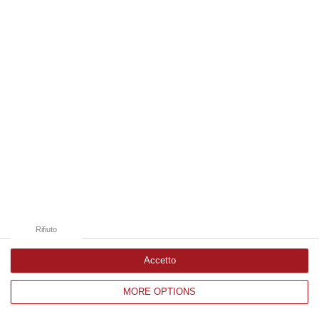
Edizioni provinciali
Catanzaro
Cosenza
Vibo Valentia
Reggio Calabria
Crotone
Rifiuto
Accetto
MORE OPTIONS
Corriere delle Calabria è una testata giornalistica di News&Com S.r.l