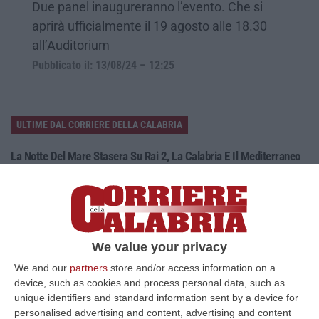
Due panel inaugureranno l’evento. Che si
aprirà ufficialmente il 19 agosto alle 18.30
all’Auditorium
Pubblicato il: 13/08/24 – 12:25
ULTIME DAL CORRIERE DELLA CALABRIA
La Notte Del Mare Stasera Su Rai 2, La Calabria E Il Mediterraneo
Protagonisti Dal Castello Murat Di Pizzo
“PIZZO Il blu della Calabria, le sue coste, il Mediterraneo e soprattutto le
tante voci che ogni giorno raccontano, studiano, proteggono e v…
09 Agosto, 12:52
We value your privacy
Evade Dai Domiciliari, Boss Ergastolano Torna In Carcere
We and our
partners
store and/or access information on a
“È tornato in carcere Giovanni Calasso, 61 anni, storico esponente della
device, such as cookies and process personal data, such as
Sacra Corona Unita e già condannato all’ergastolo, arrestato il 1°…
unique identifiers and standard information sent by a device for
09 Agosto, 12:18
personalised advertising and content, advertising and content