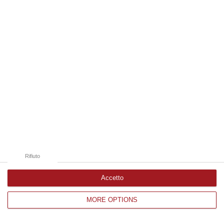
Edizioni provinciali
Catanzaro
Cosenza
Vibo Valentia
Reggio Calabria
Crotone
Rifiuto
Accetto
MORE OPTIONS
Corriere delle Calabria è una testata giornalistica di News&Com S.r.l
©2012-
-2026. Tutti i diritti riservati.