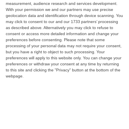
measurement, audience research and services development.
In Fiamme Nella Notte Il Capannone Di Un’azienda A
With your permission we and our partners may use precise
Montegiordano, Danni Da Oltre Un Milione Di Euro
geolocation data and identification through device scanning. You
may click to consent to our and our 1733 partners’ processing
“MONTEGIORDANO Un grosso incendio ha colpito questa notte un
as described above. Alternatively you may click to refuse to
capannone della Sassone Tartufi, azienda di Montegiordano
consent or access more detailed information and change your
specializzata nella c…
preferences before consenting.
Please note that some
09 Agosto, 11:59
processing of your personal data may not require your consent,
but you have a right to object to such processing. Your
È Morto Massimiliano Cencelli, Fu Ideatore Dell’omonimo
preferences will apply to this website only. You can change your
“manuale”
preferences or withdraw your consent at any time by returning
“ROMA E’ morto a Roma ieri pomeriggio Massimiliano Cencelli, aveva 90
to this site and clicking the "Privacy" button at the bottom of the
anni. Funzionario della Democrazia Cristiana degli anni ’60, divenne f…
webpage.
09 Agosto, 10:43
Antonino Scopelliti, Il “giudice Solo” Contro Le Mafie. L’agguato
Nel 1991 E Il Patto Tra ‘ndrangheta E Cosa Nostra
“REGGIO CALABRIA Era una calda giornata, tipica dell’estate calabrese. Il
“giudice solo”, come era stato ribattezzato, Antonino Scopelliti…
09 Agosto, 10:31