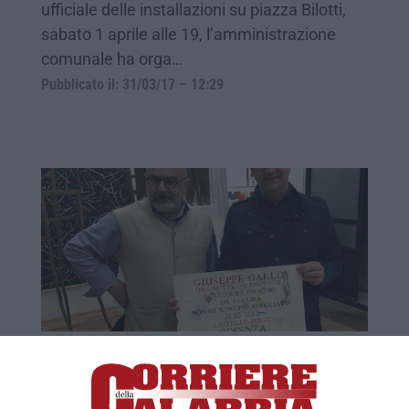
ufficiale delle installazioni su piazza Bilotti,
sabato 1 aprile alle 19, l’amministrazione
comunale ha orga…
Pubblicato il: 31/03/17 – 12:29
Cosenza, i "Filosofi guerrieri" per il Museo
all'aperto
COSENZA Saranno I “filosofi guerrieri” del