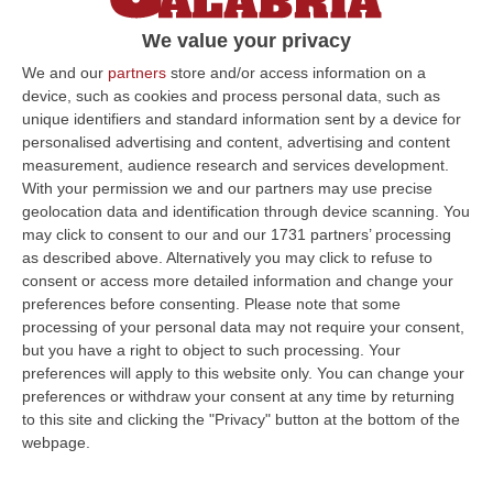
maestro Giuseppe Gallo le nuove figure-
We value your privacy
profili che andranno ad arricchire il Museo
We and our
partners
store and/or access information on a
all’Aperto Bilotti di C…
device, such as cookies and process personal data, such as
Pubblicato il: 01/12/16 – 16:39
unique identifiers and standard information sent by a device for
personalised advertising and content, advertising and content
measurement, audience research and services development.
With your permission we and our partners may use precise
ULTIME DAL CORRIERE DELLA CALABRIA
geolocation data and identification through device scanning. You
may click to consent to our and our 1731 partners’ processing
Omicidio Di Massimo Speranza “il Brasiliano”, I Dubbi Sul
as described above. Alternatively you may click to refuse to
Mandante E Sui Luoghi Delle Riunioni
consent or access more detailed information and change your
preferences before consenting.
Please note that some
“COSENZA Sono state le dichiarazioni offerte dai collaboratori di
processing of your personal data may not require your consent,
giustizia a consentire alla Distrettuale Antimafia di Catanzaro di ricostr…
but you have a right to object to such processing. Your
06 Agosto, 18:24
preferences will apply to this website only. You can change your
preferences or withdraw your consent at any time by returning
Confagricoltura Calabria: Con Alberta Nesci Il Consorzio “Terre Di
to this site and clicking the "Privacy" button at the bottom of the
Reggio Calabria” Guarda Al Futuro
webpage.
“LAMEZIA TERME «Alberta Nesci, socia e dirigente di Confagricoltura, è
un’imprenditrice che dimostra ogni giorno di saper interpretare al me…