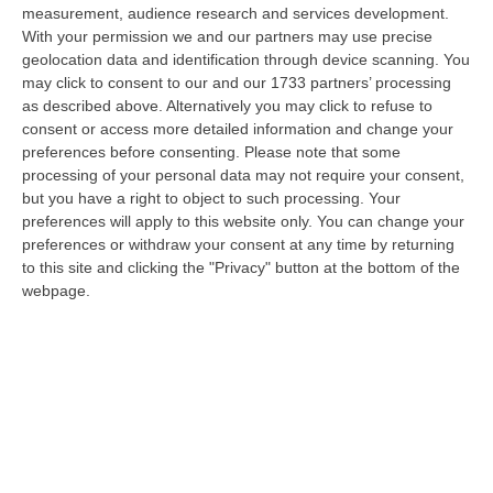
09 Agosto, 10:31
measurement, audience research and services development.
With your permission we and our partners may use precise
Vinitaly A Reggio, Caligiuri: «Una Calabria Straordinaria Che
geolocation data and identification through device scanning. You
Merita Di Essere Rappresentata Nel Modo Giusto»
may click to consent to our and our 1733 partners’ processing
as described above. Alternatively you may click to refuse to
“REGGIO CALABRIA Due giorni di vino, storia ed esposizioni delle
consent or access more detailed information and change your
eccellenze calabresi. Tutto in «un territorio che è meraviglioso, sul
preferences before consenting.
Please note that some
lungo…
processing of your personal data may not require your consent,
09 Agosto, 10:12
but you have a right to object to such processing. Your
preferences will apply to this website only. You can change your
Rissa Tra Tifosi Durante Real Polistena-Sinopolese, Emessi Due
preferences or withdraw your consent at any time by returning
Daspo
to this site and clicking the "Privacy" button at the bottom of the
“La polizia ha notificato due provvedimenti di daspo, emessi dalla
webpage.
Questura di Reggio Calabria a fine luglio, nei confronti di tifosi ritenu…
09 Agosto, 9:36
Truffa Tramite False Piattaforme Di Criptovalute, Due Indagati
“Le criptovalute continuano a rappresentare uno degli strumenti più
frequentemente utilizzati dai truffatori per attirare potenziali vittime…
09 Agosto, 9:32