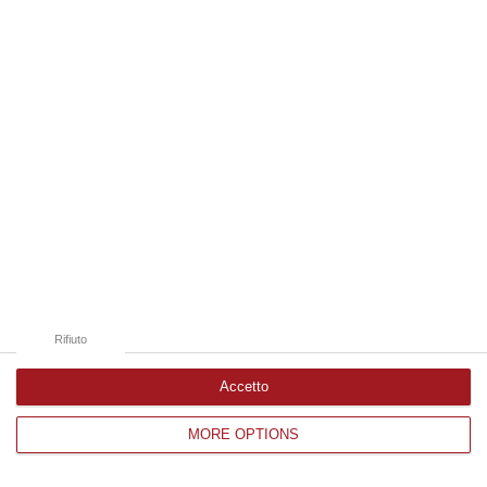
Edizioni provinciali
Catanzaro
Cosenza
Vibo Valentia
Reggio Calabria
Crotone
Rifiuto
Accetto
MORE OPTIONS
Corriere delle Calabria è una testata giornalistica di News&Com S.r.l
©2012-
-2026. Tutti i diritti riservati.