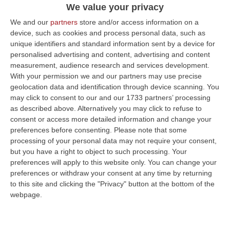
We value your privacy
trentasettenne rumena
We and our
partners
store and/or access information on a
Pubblicato il: 15/07/24 – 8:45
device, such as cookies and process personal data, such as
unique identifiers and standard information sent by a device for
personalised advertising and content, advertising and content
measurement, audience research and services development.
ULTIME DAL CORRIERE DELLA CALABRIA
With your permission we and our partners may use precise
geolocation data and identification through device scanning. You
Etna, Fontana Di Lava: Voli Dirottati
may click to consent to our and our 1733 partners’ processing
“CATANIA Nuova fase parossistica sull’Etna con fontana di lava presente
as described above. Alternatively you may click to refuse to
al cratere Voragine e una nube eruttiva che si disperde in direzione…
consent or access more detailed information and change your
07 Agosto, 8:07
preferences before consenting.
Please note that some
processing of your personal data may not require your consent,
La Spesa Per I Farmaci Sfiora I 40 Miliardi: Aumento Del 6% Nel
but you have a right to object to such processing. Your
2025
preferences will apply to this website only. You can change your
preferences or withdraw your consent at any time by returning
“ROMA Cresce la spesa farmaceutica in Italia, raggiungendo i 39,3
to this site and clicking the "Privacy" button at the bottom of the
miliardi di euro complessivi nel 2025, con un aumento del 6% rispetto
webpage.
all’…
07 Agosto, 8:01