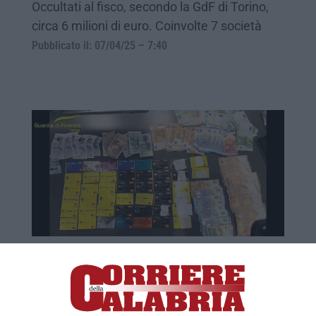
Occultati al fisco, secondo la GdF di Torino,
circa 6 milioni di euro. Coinvolte 7 società
Pubblicato il: 07/04/25 – 7:40
Truffa per Naspi e reddito di cittadinanza,
sequestro da 1,6 milioni
Nel mirino della Guardi di Finanza due
coniugi, un cinquantenne egiziano e una