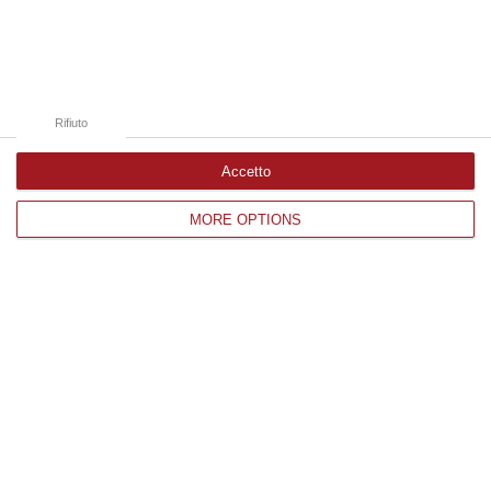
Catanzaro
Cosenza
Vibo Valentia
Rifiuto
Reggio Calabria
Accetto
Crotone
MORE OPTIONS
Corriere delle Calabria è una testata giornalistica di News&Com S.r.l
©2012-
-2026. Tutti i diritti riservati.
P.IVA. 03199620794, Via del mare 6/G, S.Eufemia, Lamezia Terme
(CZ)