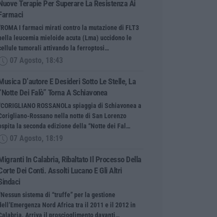
Nuove Terapie Per Superare La Resistenza Ai
Farmaci
“ROMA I farmaci mirati contro la mutazione di FLT3
nella leucemia mieloide acuta (Lma) uccidono le
cellule tumorali attivando la ferroptosi…
07 Agosto, 18:43
Musica D’autore E Desideri Sotto Le Stelle, La
“Notte Dei Falò” Torna A Schiavonea
“CORIGLIANO ROSSANOLa spiaggia di Schiavonea a
Corigliano-Rossano nella notte di San Lorenzo
ospita la seconda edizione della “Notte dei Fal…
07 Agosto, 18:19
Migranti In Calabria, Ribaltato Il Processo Della
Corte Dei Conti. Assolti Lucano E Gli Altri
Sindaci
“Nessun sistema di “truffe” per la gestione
dell’Emergenza Nord Africa tra il 2011 e il 2012 in
Calabria. Arriva il proscioglimento davanti…