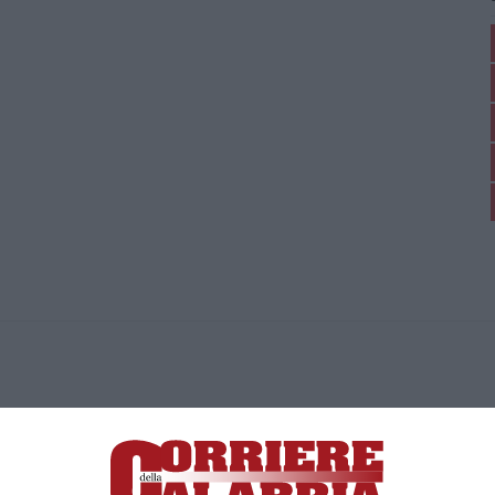
ica di News&Com S.r.l ©2012-
-2026. Tutti i diritti riservati.
ia, Lamezia Terme (CZ)
irettore responsabile Paola Militano |
Privacy