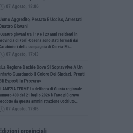
07 Agosto, 18:06
Uomo Aggredito, Pestato E Ucciso, Arrestati
Quattro Giovani
“Quattro giovani tra i 19 e i 23 anni residenti in
provincia di Forlì-Cesena sono stati fermati dai
Carabinieri della compagnia di Cervia-Mi…
07 Agosto, 17:43
«La Regione Decide Dove Si Sopravvive A Un
Infarto Guardando Il Colore Dei Sindaci. Pronti
Gli Esposti In Procura»
“LAMEZIA TERME La delibera di Giunta regionale
numero 400 del 21 luglio 2026 è l’atto più grave
prodotto da questa amministrazione Occhiuto…
07 Agosto, 17:05
Edizioni provinciali