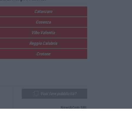
Catanzaro
Cosenza
Vibo Valentia
Reggio Calabria
Crotone
Vuoi fare pubblicità?
News&Com SRL
Telefono:
0968-53665
Email:
newsandcom@gmail.com