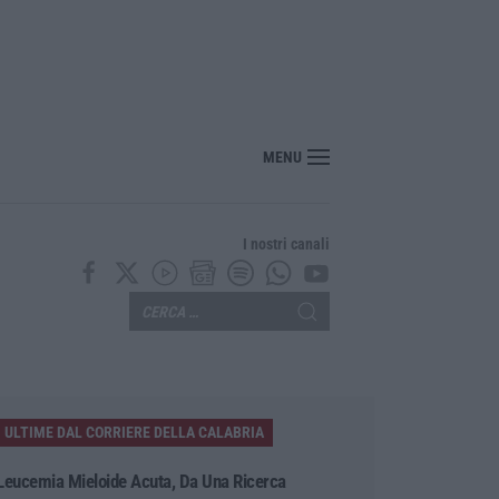
 Calabria, ribaltato il processo della Corte dei Conti. Assolti Lucano e gli altri s
MENU
I nostri canali
ULTIME DAL CORRIERE DELLA CALABRIA
Leucemia Mieloide Acuta, Da Una Ricerca