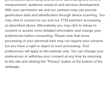
09 Agosto, 11:59
measurement, audience research and services development.
With your permission we and our partners may use precise
È Morto Massimiliano Cencelli, Fu Ideatore Dell’omonimo
geolocation data and identification through device scanning. You
“manuale”
may click to consent to our and our 1733 partners’ processing
“ROMA E’ morto a Roma ieri pomeriggio Massimiliano Cencelli, aveva 90
as described above. Alternatively you may click to refuse to
anni. Funzionario della Democrazia Cristiana degli anni ’60, divenne f…
consent or access more detailed information and change your
preferences before consenting.
Please note that some
09 Agosto, 10:43
processing of your personal data may not require your consent,
but you have a right to object to such processing. Your
Antonino Scopelliti, Il “giudice Solo” Contro Le Mafie. L’agguato
preferences will apply to this website only. You can change your
Nel 1991 E Il Patto Tra ‘ndrangheta E Cosa Nostra
preferences or withdraw your consent at any time by returning
“REGGIO CALABRIA Era una calda giornata, tipica dell’estate calabrese. Il
to this site and clicking the "Privacy" button at the bottom of the
“giudice solo”, come era stato ribattezzato, Antonino Scopelliti…
webpage.
09 Agosto, 10:31
Vinitaly A Reggio, Caligiuri: «Una Calabria Straordinaria Che
Merita Di Essere Rappresentata Nel Modo Giusto»
“REGGIO CALABRIA Due giorni di vino, storia ed esposizioni delle
eccellenze calabresi. Tutto in «un territorio che è meraviglioso, sul
lungo…
09 Agosto, 10:12