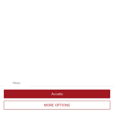
Edizioni provinciali
Catanzaro
Cosenza
Vibo Valentia
Reggio Calabria
Crotone
Rifiuto
Accetto
MORE OPTIONS
Corriere delle Calabria è una testata giornalistica di News&Com S.r.l