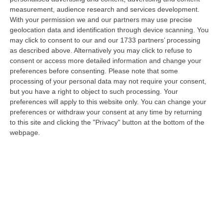
06 Agosto, 20:49
measurement, audience research and services development.
With your permission we and our partners may use precise
La Rivista “America Journals” Celebra Lo Stilista Anton Giulio
geolocation data and identification through device scanning. You
Grande
may click to consent to our and our 1733 partners’ processing
“«Rinomato per la sua impeccabile maestria artigianale e la sua
as described above. Alternatively you may click to refuse to
creatività visionaria, ha trasformato la moda italiana in un’espressione
consent or access more detailed information and change your
dur…
preferences before consenting.
Please note that some
processing of your personal data may not require your consent,
06 Agosto, 20:48
but you have a right to object to such processing. Your
preferences will apply to this website only. You can change your
Dai Piani Per Il Rischio Sismico Al Welfare, I Provvedimenti
preferences or withdraw your consent at any time by returning
Approvati Dalla Giunta Regionale
to this site and clicking the "Privacy" button at the bottom of the
“CATANZARO La Giunta della Regione Calabria, nella seduta odierna, su
webpage.
proposta del presidente Roberto Occhiuto, ha approvato il nuovo Protoc…
06 Agosto, 20:03
Reggio Calabria, Bernini In Visita Alla Mediterranea: «Qui La
Facoltà Di Medicina? Valuteremo La Domanda»
“REGGIO CALABRIA La ministra dell’Università e della ricerca Anna Maria
Bernini ha visitato oggi la Mediterranea di Reggio Calabria, accompa…
06 Agosto, 19:49