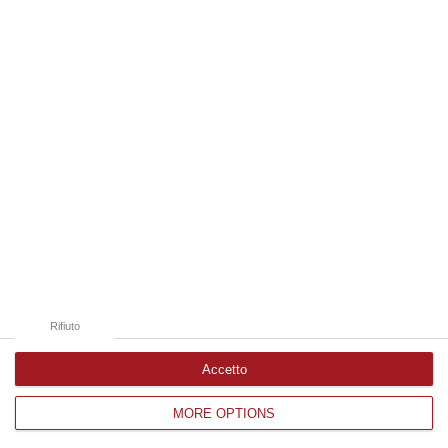
Edizioni provinciali
Catanzaro
Cosenza
Vibo Valentia
Reggio Calabria
Crotone
Rifiuto
Accetto
MORE OPTIONS
Corriere delle Calabria è una testata giornalistica di News&Com S.r.l