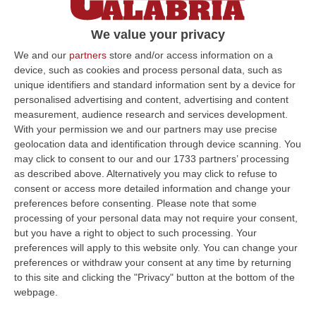
Il presidente della Commissione Bilancio
della Camera: «Accelerare l’iter burocratico
We value your privacy
per consegnare ai cittadini le opere attese»
We and our
partners
store and/or access information on a
device, such as cookies and process personal data, such as
Pubblicato il: 01/12/23 – 14:09
unique identifiers and standard information sent by a device for
personalised advertising and content, advertising and content
measurement, audience research and services development.
With your permission we and our partners may use precise
ULTIME DAL CORRIERE DELLA CALABRIA
geolocation data and identification through device scanning. You
may click to consent to our and our 1733 partners’ processing
Leucemia Mieloide Acuta, Da Una Ricerca Nuove Terapie Per
as described above. Alternatively you may click to refuse to
Superare La Resistenza Ai Farmaci
consent or access more detailed information and change your
“ROMA I farmaci mirati contro la mutazione di FLT3 nella leucemia
preferences before consenting.
Please note that some
mieloide acuta (Lma) uccidono le cellule tumorali attivando la
processing of your personal data may not require your consent,
ferroptosi…
but you have a right to object to such processing. Your
07 Agosto, 18:43
preferences will apply to this website only. You can change your
preferences or withdraw your consent at any time by returning
Musica D’autore E Desideri Sotto Le Stelle, La “Notte Dei Falò”
to this site and clicking the "Privacy" button at the bottom of the
Torna A Schiavonea
webpage.
“CORIGLIANO ROSSANOLa spiaggia di Schiavonea a Corigliano-Rossano