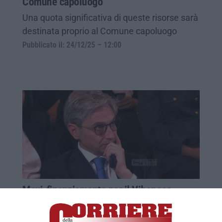
Comune capoluogo
Una quota significativa di queste risorse sarà
destinata proprio al Comune capoluogo
Pubblicato il: 24/12/25 – 12:00
Maxi-finanziamento per il Vibonese,
Mangialavori sollecita le amministrazioni
locali