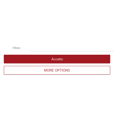
Occhiuto…
07 Agosto, 17:05
Edizioni provinciali
Catanzaro
Cosenza
Rifiuto
Vibo Valentia
Accetto
Reggio Calabria
MORE OPTIONS
Crotone