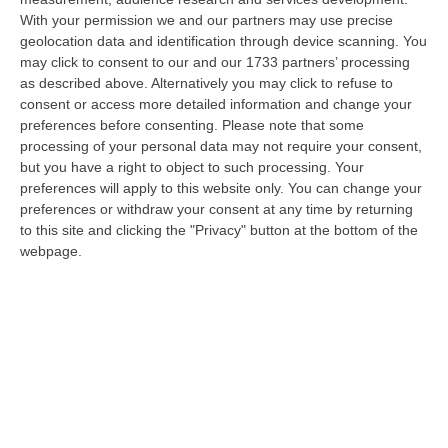
09 Agosto, 17:30
With your permission we and our partners may use precise
geolocation data and identification through device scanning. You
Violento Scontro Nel Vibonese, Nuovo Incidente Sulla Ex Statale
may click to consent to our and our 1733 partners’ processing
522 A Briatico: Un Ferito
as described above. Alternatively you may click to refuse to
“VIBO VALENTIA A poche ore dalla tragica morte di una donna a causa di
consent or access more detailed information and change your
un incidente avvenuto tra Zambrone e Briatico, un altro grave sinistr…
preferences before consenting.
Please note that some
09 Agosto, 15:39
processing of your personal data may not require your consent,
but you have a right to object to such processing. Your
Pronto Soccorso In Affanno, In Estate Mancano 7 Mila Medici
preferences will apply to this website only. You can change your
preferences or withdraw your consent at any time by returning
“La carenza di medici nei Pronto soccorso si aggrava d’estate, quando
to this site and clicking the "Privacy" button at the bottom of the
alle scoperture strutturali degli organici si aggiungono le assenze pe…
webpage.
09 Agosto, 15:13
Meteo, Ondata Di Caldo Estremo Fino A Ferragosto
“Nella giornata di oggi ancora temporali, in alcuni casi molto intensi, sui
rilievi di Alpi e Appennini, e in locale estensione fin verso le…
09 Agosto, 15:10