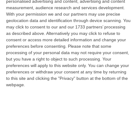
personalised advertising and content, advertising and content
07 Agosto, 18:57
measurement, audience research and services development.
With your permission we and our partners may use precise
Alto Tirreno Cosentino, Incendi Alimentati Da Caldo E Vento:
geolocation data and identification through device scanning. You
Fiamme Anche A Verbicaro
may click to consent to our and our 1733 partners’ processing
“Numerosi incendi sono in corso nella zona dell’Alto Tirreno cosentino,
as described above. Alternatively you may click to refuse to
favoriti dalle alte temperature e dal vento che stanno rendendo part…
consent or access more detailed information and change your
07 Agosto, 18:57
preferences before consenting.
Please note that some
processing of your personal data may not require your consent,
Leucemia Mieloide Acuta, Da Una Ricerca Nuove Terapie Per
but you have a right to object to such processing. Your
Superare La Resistenza Ai Farmaci
preferences will apply to this website only. You can change your
preferences or withdraw your consent at any time by returning
“ROMA I farmaci mirati contro la mutazione di FLT3 nella leucemia
to this site and clicking the "Privacy" button at the bottom of the
mieloide acuta (Lma) uccidono le cellule tumorali attivando la
webpage.
ferroptosi…
07 Agosto, 18:43
Musica D’autore E Desideri Sotto Le Stelle, La “Notte Dei Falò”
Torna A Schiavonea
“CORIGLIANO ROSSANOLa spiaggia di Schiavonea a Corigliano-Rossano
nella notte di San Lorenzo ospita la seconda edizione della “Notte dei
Fal…