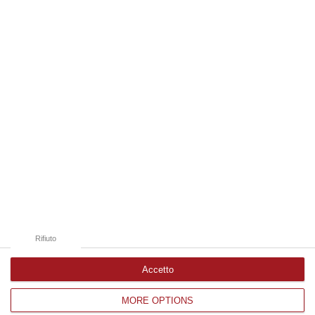
07 Agosto, 18:19
Edizioni provinciali
Catanzaro
Cosenza
Vibo Valentia
Reggio Calabria
Crotone
Rifiuto
Accetto
MORE OPTIONS