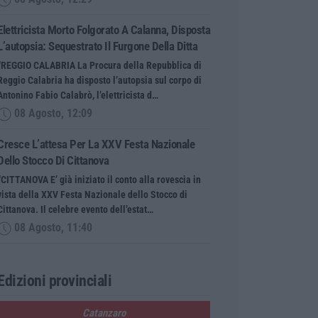
Elettricista Morto Folgorato A Calanna, Disposta
L’autopsia: Sequestrato Il Furgone Della Ditta
“REGGIO CALABRIA La Procura della Repubblica di
Reggio Calabria ha disposto l’autopsia sul corpo di
Antonino Fabio Calabrò, l’elettricista d…
08 Agosto, 12:09
Cresce L’attesa Per La XXV Festa Nazionale
Dello Stocco Di Cittanova
“CITTANOVA E’ già iniziato il conto alla rovescia in
vista della XXV Festa Nazionale dello Stocco di
Cittanova. Il celebre evento dell’estat…
08 Agosto, 11:40
Edizioni provinciali
Catanzaro