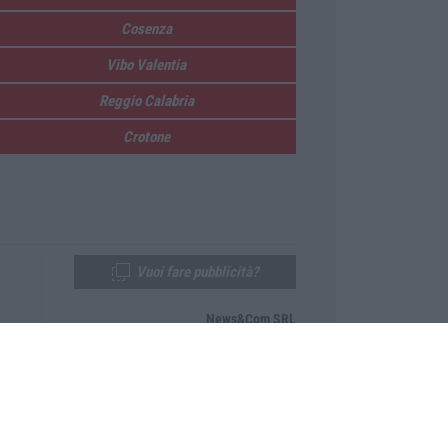
Cosenza
Vibo Valentia
Reggio Calabria
Crotone
Vuoi fare pubblicità?
News&Com SRL
Telefono:
0968-53665
Email:
newsandcom@gmail.com