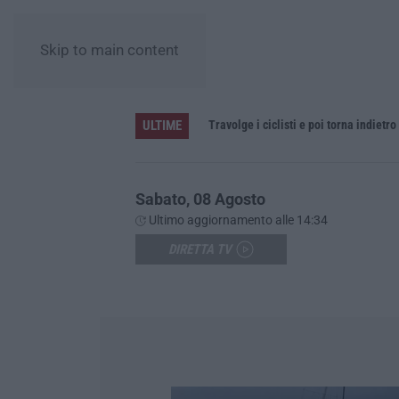
Skip to main content
ULTIME
“Carenze informative” e procedure spesso “saltate”. Le criticità della legislazione regionale nel 2025
Travolge i ciclisti e poi torna indietro
Sabato, 08 Agosto
Ultimo aggiornamento alle 14:34
DIRETTA TV