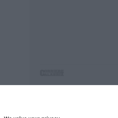
Corriere delle Calabria è una testata giornalist
P.IVA. 03199620794, Via del mare 6/G, S.Eufem
Iscrizione tribunale di Lamezia Terme 5/2011 - D
Effettua una ricerca sul Corriere delle Calabria