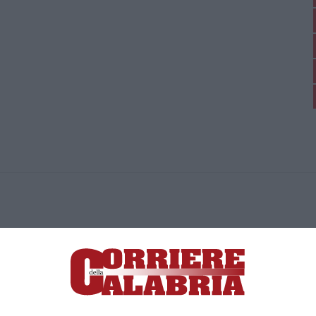
ica di News&Com S.r.l ©2012-
-2026. Tutti i diritti riservati.
ia, Lamezia Terme (CZ)
irettore responsabile Paola Militano |
Privacy