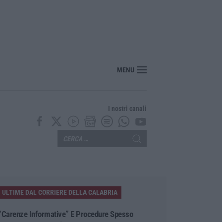
i sostenibili 4.0, 448 milioni per le imprese del Sud
MENU
I nostri canali
ULTIME DAL CORRIERE DELLA CALABRIA
“Carenze Informative” E Procedure Spesso