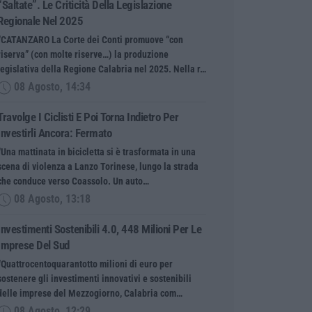
“saltate”. Le Criticità Della Legislazione
Regionale Nel 2025
“CATANZARO La Corte dei Conti promuove “con
riserva” (con molte riserve…) la produzione
legislativa della Regione Calabria nel 2025. Nella r…
08 Agosto, 14:34
Travolge I Ciclisti E Poi Torna Indietro Per
Investirli Ancora: Fermato
“Una mattinata in bicicletta si è trasformata in una
scena di violenza a Lanzo Torinese, lungo la strada
che conduce verso Coassolo. Un auto…
08 Agosto, 13:18
Investimenti Sostenibili 4.0, 448 Milioni Per Le
Imprese Del Sud
“Quattrocentoquarantotto milioni di euro per
sostenere gli investimenti innovativi e sostenibili
delle imprese del Mezzogiorno, Calabria com…
08 Agosto, 12:29