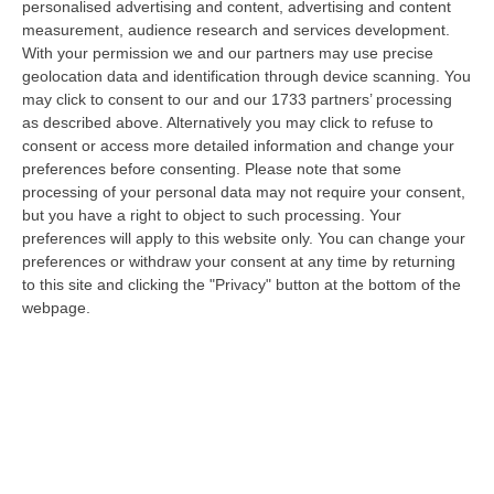
personalised advertising and content, advertising and content
Ministro dell’Università e della Ricerca, Anna Maria Bernini, ha firmato
measurement, audience research and services development.
i…
With your permission we and our partners may use precise
08 Agosto, 10:58
geolocation data and identification through device scanning. You
may click to consent to our and our 1733 partners’ processing
Occhiuto: «Marcinelle Tra Le Pagine Più Dolorose Della Storia
as described above. Alternatively you may click to refuse to
Italiana»
consent or access more detailed information and change your
“«L’8 agosto 1956 rimane una delle pagine più dolorose della storia
preferences before consenting.
Please note that some
dell’emigrazione italiana. A Marcinelle, in Belgio, 262 minatori persero…
processing of your personal data may not require your consent,
08 Agosto, 10:53
but you have a right to object to such processing. Your
preferences will apply to this website only. You can change your
«La Calabria Del Vino Non Ha Bisogno Di Assomigliare Ai Grandi
preferences or withdraw your consent at any time by returning
to this site and clicking the "Privacy" button at the bottom of the
Territori, Ma Solo Di Avere Piena Consapevolezza»
webpage.
“COSENZA Custodi della biodiversità, artigiani del gusto e ambasciatori
di un territorio in forte evoluzione. I vignaioli indipendenti rappr…
08 Agosto, 10:47
Incendio Doloso A Rende, Presunto Piromane Ripreso Dalle
Telecamere – VIDEO
“COSENZA Incendio doloso è il reato contestato dal Nucleo Carabinieri