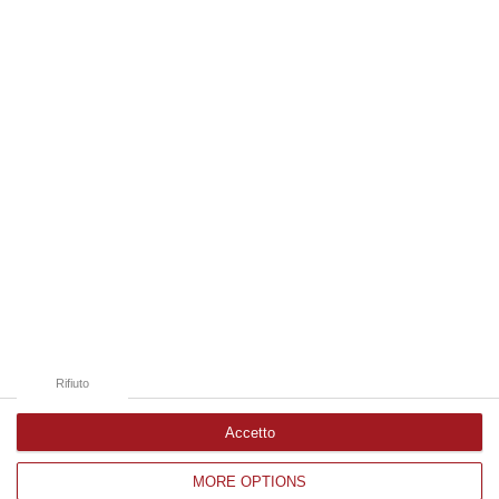
Forestale di Cosenza ad un uomo di Rende per un incendio sviluppatosi…
08 Agosto, 10:46
Edizioni provinciali
Catanzaro
Cosenza
Vibo Valentia
Reggio Calabria
Crotone
Rifiuto
Accetto
MORE OPTIONS