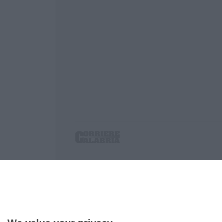
Corriere delle Calabria è una testata giornalist
P.IVA. 03199620794, Via del mare 6/G, S.Eufem
Iscrizione tribunale di Lamezia Terme 5/2011 - D
Effettua una ricerca sul Corriere delle Calabria