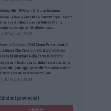
Meteo, Altri 10 Giorni Di Caldo Estremo
“ROMA La tregua varrà fino a domani: dopo il record
di ieri con il bollino rosso per tutte le 27 città
monitorate e oggi con 26 allerte mass…
07 Agosto, 20:33
Torna In Calabria: OSM Cerca Professionisti
Calabresi Che Vivono Al Nord E Che Hanno
Voglia Di Rientrare Nella Terra Di Origine
“Se per anni lasciare la Calabria è stata una scelta
quasi obbligata oggi è possibile fare un’inversione
di marcia grazie ad OSM Centro Cala…
07 Agosto, 20:24
Edizioni provinciali
Catanzaro