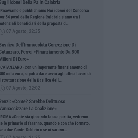
Sugli Idonei Della Pa In Calabria
“Riceviamo e pubblichiamo Noi idonei del Concorso
per 54 posti della Regione Calabria siamo tra i
potenziali beneficiari della proposta d…
07 Agosto, 22:35
Basilica Dell’Immacolata Concezione Di
Catanzaro, Ferro: «finanziamento Da 800
Milioni Di Euro»
“CATANZARO «Con un importante finanziamento di
800 mila euro, si potrà dare avvio agli attesi lavori di
ristrutturazione della Basilica dell…
07 Agosto, 22:02
Renzi: «Conte? Sarebbe Delittuoso
Vannaccizzare La Coalizione»
“ROMA «Conte sta giocando la sua partita, vedremo
se le primarie si faranno, quando e con che formato,
se a due Conte-Schlein o se ci sarann…
07 Agosto, 21:35