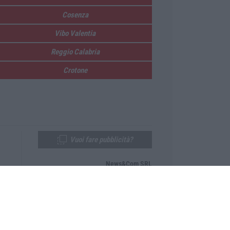
Cosenza
Vibo Valentia
Reggio Calabria
Crotone
Vuoi fare pubblicità?
News&Com SRL
Telefono:
0968-53665
Email:
newsandcom@gmail.com