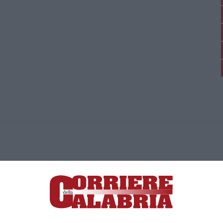
ica di News&Com S.r.l ©2012-
-2026. Tutti i diritti riservati.
ia, Lamezia Terme (CZ)
irettore responsabile Paola Militano |
Privacy