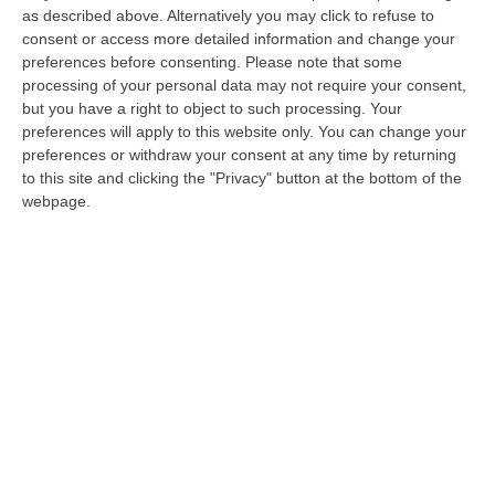
Rinvenuti contanti presunti proventi di attività
as described above. Alternatively you may click to refuse to
illecita, droga e armi. Effettuate numerose
consent or access more detailed information and change your
perquisizioni
preferences before consenting.
Please note that some
processing of your personal data may not require your consent,
Pubblicato il: 22/05/24 – 13:48
but you have a right to object to such processing. Your
preferences will apply to this website only. You can change your
preferences or withdraw your consent at any time by returning
to this site and clicking the "Privacy" button at the bottom of the
webpage.
Reggio, controlli nella Villa Comunale e in
piazza Genoese Zerbi: espulsi 9 cittadini
irregolari