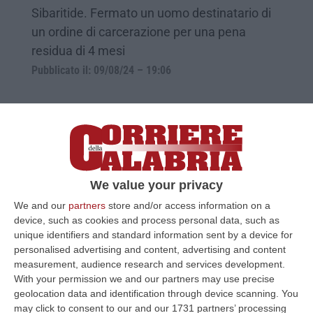
Sibaritide. Fermato un uomo destinatario di
un ordine di carcerazione per una pena
residua di 4 mesi
Pubblicato il: 09/08/24 – 19:06
We value your privacy
We and our
partners
store and/or access information on a
device, such as cookies and process personal data, such as
unique identifiers and standard information sent by a device for
personalised advertising and content, advertising and content
measurement, audience research and services development.
Blitz in corso a Cosenza di Polizia,
With your permission we and our partners may use precise
Carabinieri e GdF
geolocation data and identification through device scanning. You
may click to consent to our and our 1731 partners’ processing