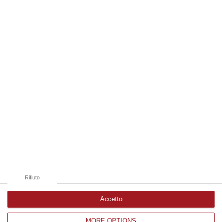
Focus ‘ndrangheta, denunciate due
persone nel Reggino per possesso di
stupefacenti. Sequestrata una pistola
Controlli della polizia a Condofuri e
Montebello Jonico. Colpiti un 27enne e un
66enne
Pubblicato il: 22/11/23 – 13:59
Rifiuto
Accetto
MORE OPTIONS