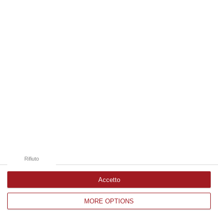
Edizioni provinciali
Catanzaro
Cosenza
Vibo Valentia
Reggio Calabria
Crotone
Rifiuto
Accetto
MORE OPTIONS
Corriere delle Calabria è una testata giornalistica di News&Com S.r.l