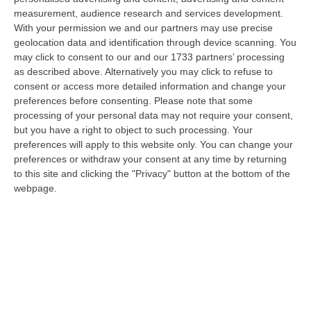
06 Agosto, 20:49
measurement, audience research and services development.
With your permission we and our partners may use precise
La Rivista “America Journals” Celebra Lo Stilista Anton Giulio
geolocation data and identification through device scanning. You
Grande
may click to consent to our and our 1733 partners’ processing
“«Rinomato per la sua impeccabile maestria artigianale e la sua
as described above. Alternatively you may click to refuse to
creatività visionaria, ha trasformato la moda italiana in un’espressione
consent or access more detailed information and change your
dur…
preferences before consenting.
Please note that some
processing of your personal data may not require your consent,
06 Agosto, 20:48
but you have a right to object to such processing. Your
preferences will apply to this website only. You can change your
Dai Piani Per Il Rischio Sismico Al Welfare, I Provvedimenti
preferences or withdraw your consent at any time by returning
Approvati Dalla Giunta Regionale
to this site and clicking the "Privacy" button at the bottom of the
“CATANZARO La Giunta della Regione Calabria, nella seduta odierna, su
webpage.
proposta del presidente Roberto Occhiuto, ha approvato il nuovo Protoc…
06 Agosto, 20:03
Reggio Calabria, Bernini In Visita Alla Mediterranea: «Qui La
Facoltà Di Medicina? Valuteremo La Domanda»
“REGGIO CALABRIA La ministra dell’Università e della ricerca Anna Maria
Bernini ha visitato oggi la Mediterranea di Reggio Calabria, accompa…
06 Agosto, 19:49