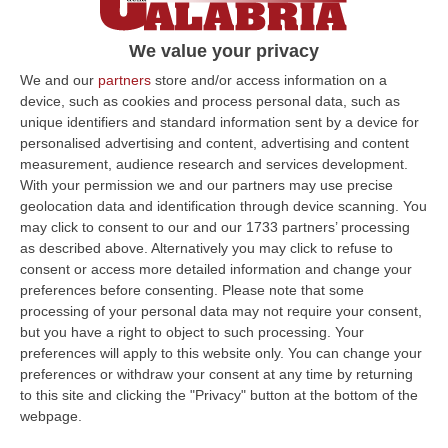
Sacerdoti e diaconi scrivono una nota dopo lo
stop al “Cuore Immacolato di Maria Rifugio
We value your privacy
delle Anime”: «L’opera della Serva di Dio
We and our
partners
store and/or access information on a
Natuzza Evolo non…
device, such as cookies and process personal data, such as
unique identifiers and standard information sent by a device for
Pubblicato il: 11/07/19 – 8:57
personalised advertising and content, advertising and content
measurement, audience research and services development.
With your permission we and our partners may use precise
geolocation data and identification through device scanning. You
ULTIME DAL CORRIERE DELLA CALABRIA
may click to consent to our and our 1733 partners’ processing
as described above. Alternatively you may click to refuse to
Incidente Sulla Strada Dei Due Mari Tra Lamezia E Marcellinara,
consent or access more detailed information and change your
Cinque Feriti
preferences before consenting.
Please note that some
“LAMEZIA TERME A causa di un incidente verificatosi al km 21,000 sulla
processing of your personal data may not require your consent,
strada statale 280 “Dei Due Mari”, è provvisoriamente chiusa la car…
but you have a right to object to such processing. Your
preferences will apply to this website only. You can change your
09 Agosto, 8:34
preferences or withdraw your consent at any time by returning
to this site and clicking the "Privacy" button at the bottom of the
Nasconde Droga Sotto Un Masso In Una Via Di Roccabernarda,
webpage.
Denunciato Un Uomo
“PETILIA POLICASTRO Prosegue senza sosta l’attività di contrasto alla