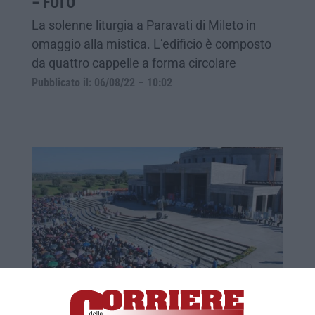
– FOTO
La solenne liturgia a Paravati di Mileto in
omaggio alla mistica. L’edificio è composto
da quattro cappelle a forma circolare
Pubblicato il: 06/08/22 – 10:02
Fondazione soppressa, il clero della
diocesi di Mileto si schiera con il vescovo