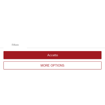
nazionale…
08 Agosto, 22:19
Edizioni provinciali
Catanzaro
Cosenza
Rifiuto
Vibo Valentia
Accetto
Reggio Calabria
MORE OPTIONS
Crotone